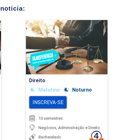
noticia:
Direito
Detalhes do curso
Ir para Inscrição
Direito
Matutino
Noturno
INSCREVA-SE
10 semestres
Negócios, Administração e Direito
Bacharelado