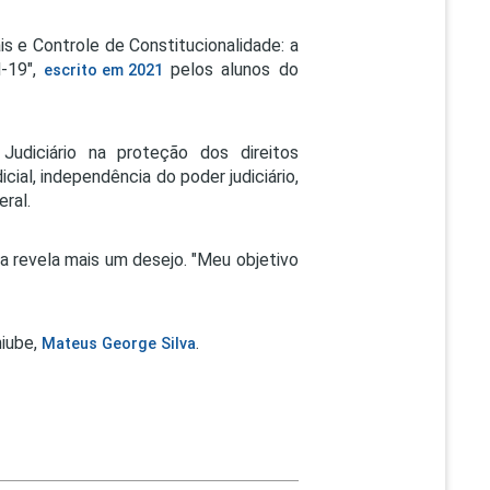
s e Controle de Constitucionalidade: a
d-19",
pelos alunos do
escrito em 2021
udiciário na proteção dos direitos
ial, independência do poder judiciário,
ral.
da revela mais um desejo. "Meu objetivo
niube,
.
Mateus George Silva