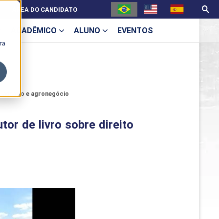
ÁREA DO CANDIDATO
ACADÊMICO
ALUNO
EVENTOS
ra
U
o agrário e agronegócio
or de livro sobre direito
ecne
ES