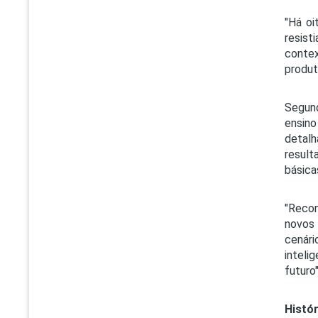
"Há oi
resist
contex
produt
Segund
ensin
detal
result
básica
"Recon
novos 
cenári
inteli
futuro
Histó