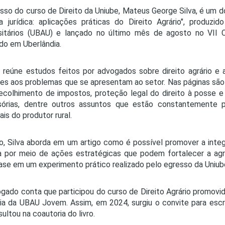
sso do curso de Direito da Uniube, Mateus George Silva, é um d
a jurídica: aplicações práticas do Direito Agrário", produzid
sitários (UBAU) e lançado no último mês de agosto no VII C
ado em Uberlândia.
 reúne estudos feitos por advogados sobre direito agrário e 
es aos problemas que se apresentam ao setor. Nas páginas s
 recolhimento de impostos, proteção legal do direito à posse 
sórias, dentre outros assuntos que estão constantemente p
ais do produtor rural.
ro, Silva aborda em um artigo como é possível promover a inte
a por meio de ações estratégicas que podem fortalecer a agricu
se em um experimento prático realizado pelo egresso da Uniub
gado conta que participou do curso de Direito Agrário promovi
ria da UBAU Jovem. Assim, em 2024, surgiu o convite para escr
sultou na coautoria do livro.