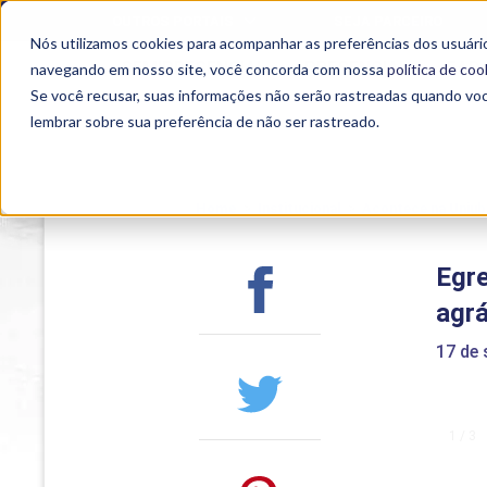
OUTROS PORTAIS
SEJA PARCEIRO
Nós utilizamos cookies para acompanhar as preferências dos usuário
SEMIPRESENCIAL
PRESENCIAL
EAD
navegando em nosso site, você concorda com nossa
política de coo
Se você recusar, suas informações não serão rastreadas quando vo
lembrar sobre sua preferência de não ser rastreado.
Home
>
Institucional
>
Acontece na Uniub
Egre
agrá
17 de
1 / 3