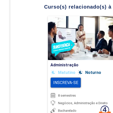
Curso(s) relacionado(s) à 
Administração
Detalhes do curso
Ir para Inscrição
Administração
Matutino
Noturno
INSCREVA-SE
8 semestres
Negócios, Administração e Direito
Bacharelado