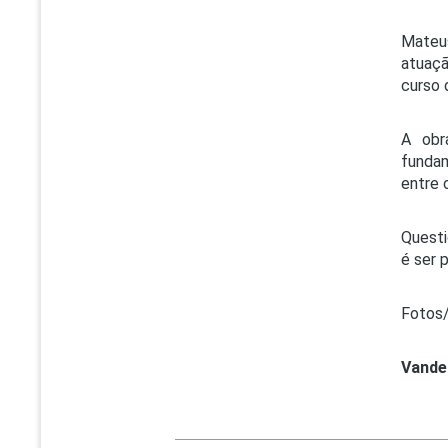
Mateus
atuaç
curso 
A obr
fundam
entre 
Questi
é ser p
Fotos/
Vande