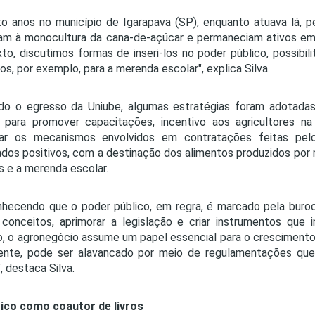
to anos no município de Igarapava (SP), enquanto atuava lá,
iam à monocultura da cana-de-açúcar e permaneciam ativos em
to, discutimos formas de inseri-los no poder público, possibi
os, por exemplo, para a merenda escolar", explica Silva.
o o egresso da Uniube, algumas estratégias foram adotadas
o para promover capacitações, incentivo aos agricultores n
har os mecanismos envolvidos em contratações feitas pel
ados positivos, com a destinação dos alimentos produzidos por m
s e a merenda escolar.
hecendo que o poder público, em regra, é marcado pela buroc
conceitos, aprimorar a legislação e criar instrumentos que
o, o agronegócio assume um papel essencial para o crescimento
gente, pode ser alavancado por meio de regulamentações qu
", destaca Silva.
rico como coautor de livros