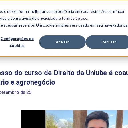
FALE CONOSCO
CONVÊNIOS E PARCERIAS
s e dessa forma melhorar sua experiência em cada visita. Ao continuar
BENEFÍCIOS
INSTITUCIONAL
kies
e com o aviso de
privacidade e termos de uso
.
cê acessar este site. Um cookie simples será usado em seu navegador pa
Programas
Acadêmicos
Configurações de
Aceitar
Recusar
cookies
PIBID
MPH
PIAC
e
>
Egresso do curso de Direito da Uniube é coautor de livro sobre direit
PROEST
PAE
sso do curso de Direito da Uniube é coaut
Unit
PIME
rio e agronegócio
Programas de
Pesquisa e
 setembro de 25
Extensão
NIT
PRO