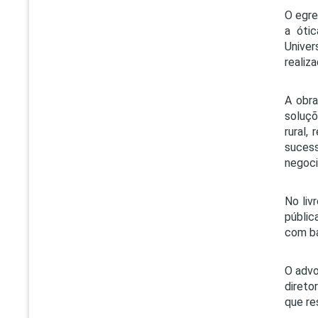
O egre
a ótic
Univer
realiz
A obra
soluçõ
rural,
suces
negoci
No liv
públic
com ba
O advo
direto
que re