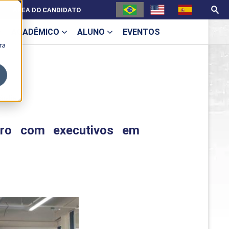
ÁREA DO CANDIDATO
ACADÊMICO
ALUNO
EVENTOS
ra
U
ândia
ntro com executivos em
ecne
ES