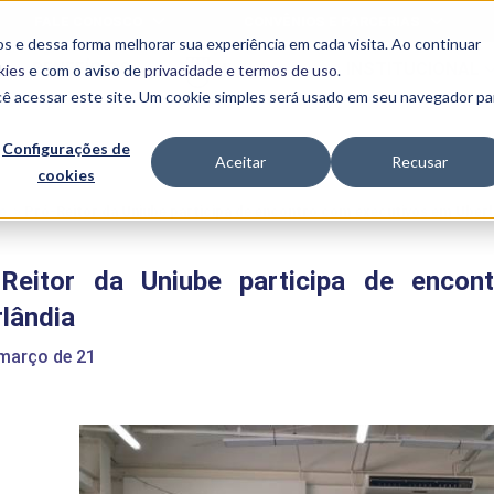
FALE CONOSCO
CONVÊNIOS E PARCERIAS
s e dessa forma melhorar sua experiência em cada visita. Ao continuar
BENEFÍCIOS
INSTITUCIONAL
kies
e com o aviso de
privacidade e termos de uso
.
cê acessar este site. Um cookie simples será usado em seu navegador pa
Programas
Acadêmicos
Configurações de
Aceitar
Recusar
cookies
PIBID
MPH
PIAC
e
>
Pró-Reitor da Uniube participa de encontro com executivos em Uberl
PROEST
PAE
-Reitor da Uniube participa de enco
Unit
PIME
lândia
Programas de
Pesquisa e
 março de 21
Extensão
NIT
PRO