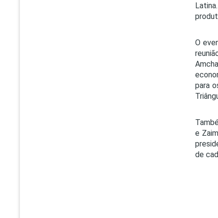
Latin
produt
O even
reuniã
Amcha
econo
para o
Triâng
Também
e Zaim
presid
de cad