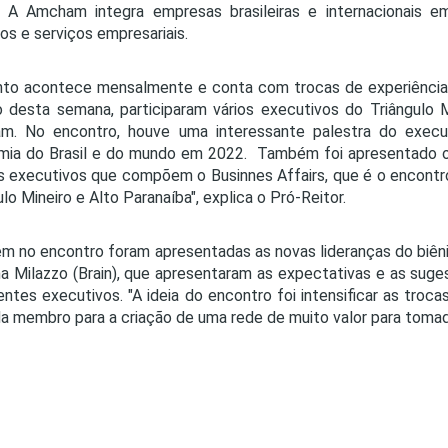
a. A Amcham integra empresas brasileiras e internacionais
os e serviços empresariais.
to acontece mensalmente e conta com trocas de experiências 
o desta semana, participaram vários executivos do Triângulo M
m. No encontro, houve uma interessante palestra do execut
mia do Brasil e do mundo em 2022. Também foi apresentado o
s executivos que compõem o Businnes Affairs, que é o encontro
ulo Mineiro e Alto Paranaíba", explica o Pró-Reitor.
 no encontro foram apresentadas as novas lideranças do biêni
a Milazzo (Brain), que apresentaram as expectativas e as suge
entes executivos. "A ideia do encontro foi intensificar as tro
a membro para a criação de uma rede de muito valor para tomad