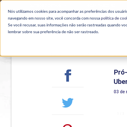
OUTROS PORTAIS
SEJA PARCEIRO
Nós utilizamos cookies para acompanhar as preferências dos usuário
SEMIPRESENCIAL
PRESENCIAL
EAD
navegando em nosso site, você concorda com nossa
política de coo
Se você recusar, suas informações não serão rastreadas quando vo
lembrar sobre sua preferência de não ser rastreado.
Home
>
Institucional
>
Acontece na Uniub
Pró
Uber
03 de
1 / 3