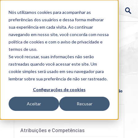
Nós utilizamos cookies para acompanhar as
preferências dos usuários e dessa forma melhorar
sua experiência em cada visita. Ao continuar
navegando em nosso site, você concorda com nossa
política de cookies
e com o aviso de
privacidade e
termos de uso
.
Se você recusar, suas informações não serão
rastreadas quando você acessar este site. Um
cookie simples será usado em seu navegador para
lembrar sobre sua preferência de não ser rastreado.
Home
>
PROPEPE
>
Mestrado/Doutorado
>
Configurações de cookies
Programa de Pós-Graduação Profissional em Educação
PPGPE
>
Projetos de Pesquisa
Aceitar
Recusar
Atribuições e Competências