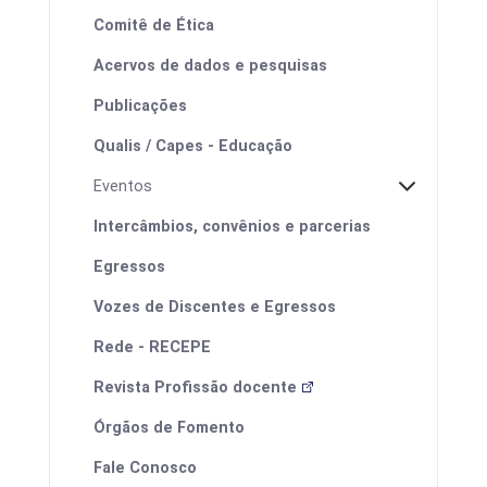
Comitê de Ética
Acervos de dados e pesquisas
Publicações
Qualis / Capes - Educação
Eventos
Intercâmbios, convênios e parcerias
Egressos
Vozes de Discentes e Egressos
I ProfEduca - Mostra de Produtos
Educacionais
Rede - RECEPE
Revista Profissão docente
Órgãos de Fomento
Fale Conosco