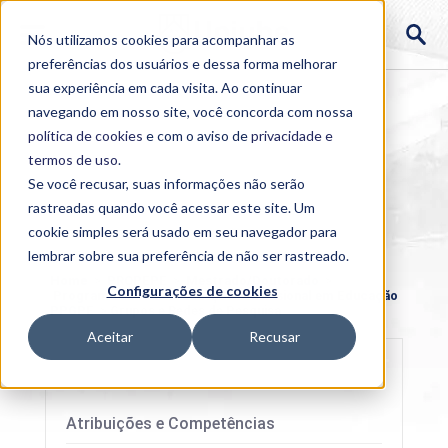
Nós utilizamos cookies para acompanhar as
preferências dos usuários e dessa forma melhorar
sua experiência em cada visita. Ao continuar
navegando em nosso site, você concorda com nossa
política de cookies
e com o aviso de
privacidade e
termos de uso
.
Se você recusar, suas informações não serão
rastreadas quando você acessar este site. Um
cookie simples será usado em seu navegador para
lembrar sobre sua preferência de não ser rastreado.
Home
>
PROPEPE
>
Mestrado/Doutorado
>
Configurações de cookies
Programa de Pós-Graduação Profissional em Educação
PPGPE
>
Grupos e Redes de Pesquisa
Aceitar
Recusar
Atribuições e Competências