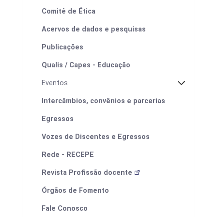
Comitê de Ética
Acervos de dados e pesquisas
Publicações
Qualis / Capes - Educação
Eventos
Intercâmbios, convênios e parcerias
Egressos
Vozes de Discentes e Egressos
I ProfEduca - Mostra de Produtos
Educacionais
Rede - RECEPE
Revista Profissão docente
Órgãos de Fomento
Fale Conosco