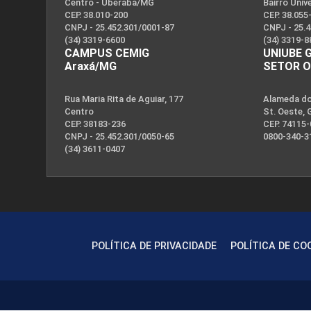
Centro - Uberaba/MG
Bairro Univ
CEP. 38.010-200
CEP. 38.055
CNPJ - 25.452.301/0001-87
CNPJ - 25.
(34) 3319-6600
(34) 3319-8
CAMPUS CEMIG
UNIUBE 
Araxá/MG
SETOR 
Rua Maria Rita de Aguiar, 177
Alameda dos
Centro
St. Oeste, 
CEP. 38183-236
CEP. 74115
CNPJ - 25.452.301/0050-65
0800-340-3
(34) 3611-0407
POLÍTICA DE PRIVACIDADE
POLÍTICA DE CO