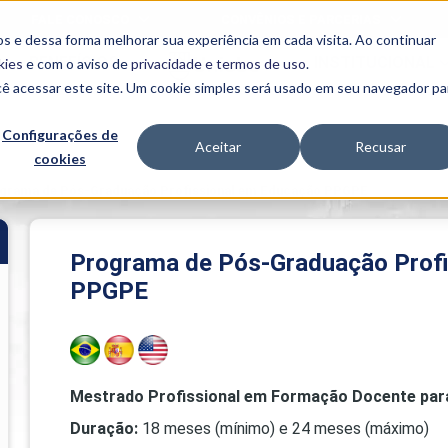
FALE CONOSCO
CONVÊNIOS E PARCERIAS
s e dessa forma melhorar sua experiência em cada visita. Ao continuar
BENEFÍCIOS
INSTITUCIONAL
kies
e com o aviso de
privacidade e termos de uso
.
cê acessar este site. Um cookie simples será usado em seu navegador pa
Programas
Acadêmicos
Configurações de
Aceitar
Recusar
cookies
PIBID
MPH
PIAC
grama de Pós-Graduação Profissional em Educação PPGPE
PROEST
PAE
Unit
Programa de Pós-Graduação Prof
PIME
PPGPE
Programas de
Pesquisa e
Extensão
NIT
Mestrado Profissional em Formação Docente par
PRO
Duração:
18 meses (mínimo) e 24 meses (máximo)