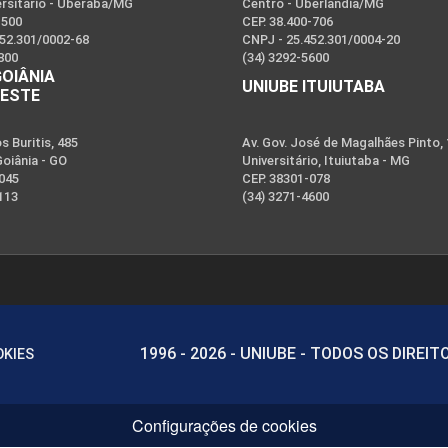
ersitário - Uberaba/MG
Centro - Uberlândia/MG
-500
CEP. 38.400-706
452.301/0002-68
CNPJ - 25.452.301/0004-20
800
(34) 3292-5600
GOIÂNIA
UNIUBE ITUIUTABA
OESTE
 Buritis, 485
Av. Gov. José de Magalhães Pinto,
Goiânia - GO
Universitário, Ituiutaba - MG
-045
CEP. 38301-078
113
(34) 3271-4600
1996 - 2026 - UNIUBE - TODOS OS DIREI
OKIES
Configurações de cookies