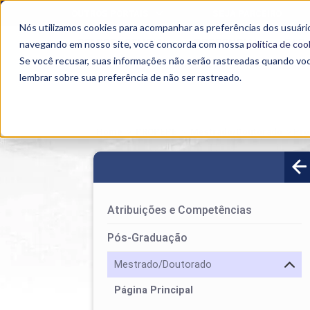
OUTROS PORTAIS
SEJA PARCEIRO
Nós utilizamos cookies para acompanhar as preferências dos usuário
SEMIPRESENCIAL
PRESENCIAL
EAD
navegando em nosso site, você concorda com nossa
política de coo
Se você recusar, suas informações não serão rastreadas quando vo
lembrar sobre sua preferência de não ser rastreado.
Home
>
PROPEPE
>
Mestrado/Doutorado
>
Pro
Atribuições e Competências
Pós-Graduação
Mestrado/Doutorado
Página Principal