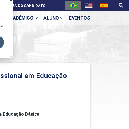
ÁREA DO CANDIDATO
ACADÊMICO
ALUNO
EVENTOS
ra
U
ecne
issional em Educação
a Educação Básica
ES