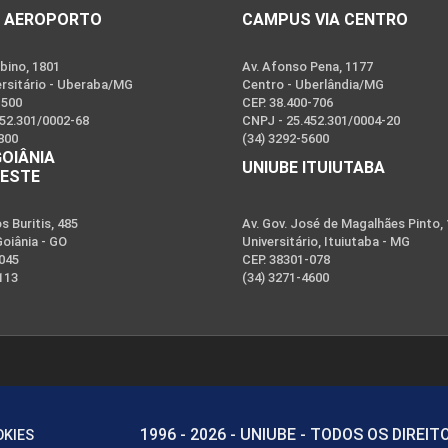
 AEROPORTO
CAMPUS VIA CENTRO
bino, 1801
Av. Afonso Pena, 1177
ersitário - Uberaba/MG
Centro - Uberlândia/MG
-500
CEP. 38.400-706
452.301/0002-68
CNPJ - 25.452.301/0004-20
800
(34) 3292-5600
GOIÂNIA
UNIUBE ITUIUTABA
OESTE
 Buritis, 485
Av. Gov. José de Magalhães Pinto,
Goiânia - GO
Universitário, Ituiutaba - MG
-045
CEP. 38301-078
113
(34) 3271-4600
1996 - 2026 - UNIUBE - TODOS OS DIREI
OKIES