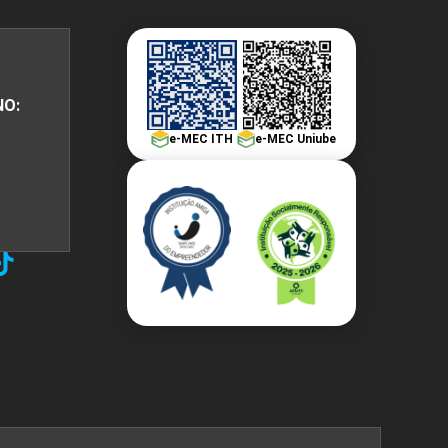
NO:
e-MEC ITH
e-MEC Uniube