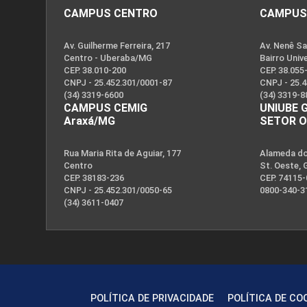
CAMPUS CENTRO
CAMPUS
Av. Guilherme Ferreira, 217
Av. Nenê Sa
Centro - Uberaba/MG
Bairro Univ
I ProfEduca - Mostra de Produtos
CEP. 38.010-200
CEP. 38.055
Educacionais
CNPJ - 25.452.301/0001-87
CNPJ - 25.
(34) 3319-6600
(34) 3319-8
CAMPUS CEMIG
UNIUBE 
Araxá/MG
SETOR 
Rua Maria Rita de Aguiar, 177
Alameda dos
Publicações
Centro
St. Oeste, 
CEP. 38183-236
CEP. 74115
CNPJ - 25.452.301/0050-65
0800-340-3
(34) 3611-0407
POLÍTICA DE PRIVACIDADE
POLÍTICA DE CO