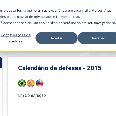
FALE CONOSCO
CONVÊNIOS E PARCERIAS
s e dessa forma melhorar sua experiência em cada visita. Ao continuar
BENEFÍCIOS
INSTITUCIONAL
kies
e com o aviso de
privacidade e termos de uso
.
cê acessar este site. Um cookie simples será usado em seu navegador pa
Programas
Acadêmicos
Configurações de
Aceitar
Recusar
cookies
PIBID
MPH
PIAC
ograma de Pós-graduação em Educação - Mestrado e Doutorado
>
Cale
PROEST
PAE
Unit
Calendário de defesas - 2015
PIME
Programas de
Pesquisa e
Extensão
NIT
Em Construção
PRO