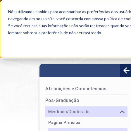
OUTROS PORTAIS
SEJA PARCEIRO
Nós utilizamos cookies para acompanhar as preferências dos usuário
SEMIPRESENCIAL
PRESENCIAL
EAD
navegando em nosso site, você concorda com nossa
política de coo
Se você recusar, suas informações não serão rastreadas quando vo
lembrar sobre sua preferência de não ser rastreado.
Home
>
PROPEPE
>
Mestrado/Doutorado
>
Pr
Atribuições e Competências
Pós-Graduação
Mestrado/Doutorado
Página Principal