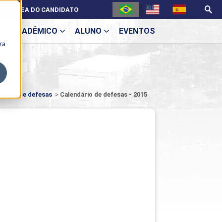
ÁREA DO CANDIDATO
ACADÊMICO
ALUNO
EVENTOS
ra
U
ndário de defesas
>
Calendário de defesas - 2015
ecne
ES