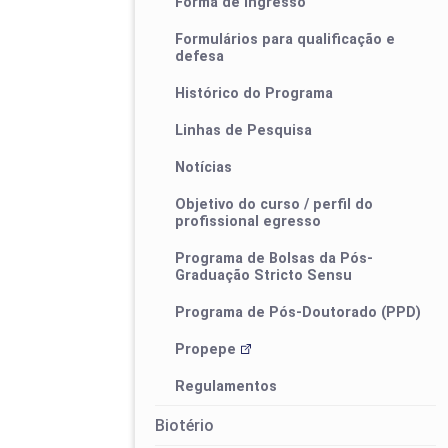
Forma de ingresso
Formulários para qualificação e
defesa
Histórico do Programa
Eventos
Linhas de Pesquisa
Notícias
Objetivo do curso / perfil do
I ProfEduca - Mostra de Produtos
profissional egresso
Educacionais
Programa de Bolsas da Pós-
Graduação Stricto Sensu
Programa de Pós-Doutorado (PPD)
Publicações
Propepe
Regulamentos
Biotério