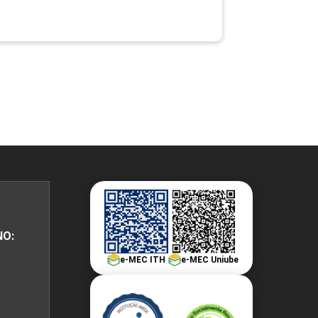
NO:
e-MEC ITH
e-MEC Uniube