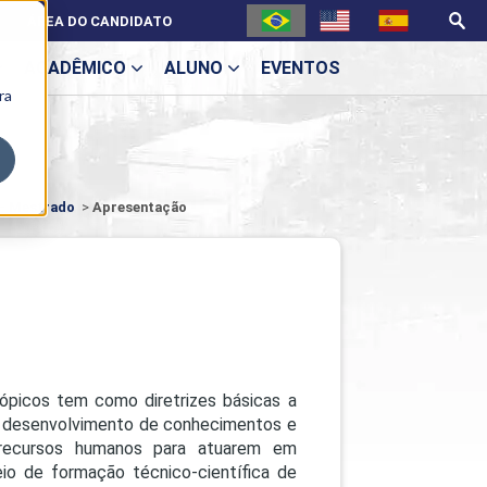
ÁREA DO CANDIDATO
ACADÊMICO
ALUNO
EVENTOS
ra
U
 - Mestrado
>
Apresentação
ecne
picos tem como diretrizes básicas a
 o desenvolvimento de conhecimentos e
 recursos humanos para atuarem em
ES
eio de formação técnico-científica de