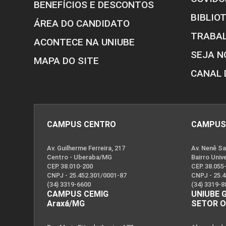
BENEFÍCIOS E DESCONTOS
BIBLIO
ÁREA DO CANDIDATO
TRABA
ACONTECE NA UNIUBE
SEJA N
MAPA DO SITE
CANAL 
CAMPUS CENTRO
CAMPUS
Av. Guilherme Ferreira, 217
Av. Nenê Sa
Centro - Uberaba/MG
Bairro Univ
CEP. 38.010-200
CEP. 38.055
CNPJ - 25.452.301/0001-87
CNPJ - 25.
(34) 3319-6600
(34) 3319-8
CAMPUS CEMIG
UNIUBE 
Araxá/MG
SETOR 