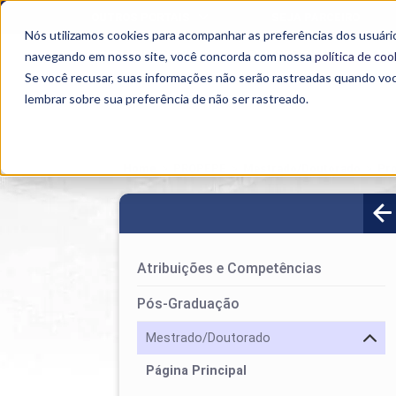
OUTROS PORTAIS
SEJA PARCEIRO
Nós utilizamos cookies para acompanhar as preferências dos usuário
SEMIPRESENCIAL
PRESENCIAL
EAD
navegando em nosso site, você concorda com nossa
política de coo
Se você recusar, suas informações não serão rastreadas quando vo
lembrar sobre sua preferência de não ser rastreado.
Home
>
PROPEPE
>
Mestrado/Doutorado
>
Pro
Atribuições e Competências
Pós-Graduação
Mestrado/Doutorado
Página Principal