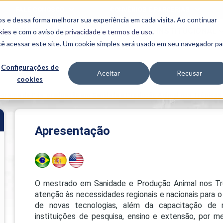
FALE CONOSCO
CONVÊNIOS E PARCERIAS
s e dessa forma melhorar sua experiência em cada visita. Ao continuar
BENEFÍCIOS
INSTITUCIONAL
kies
e com o aviso de
privacidade e termos de uso
.
cê acessar este site. Um cookie simples será usado em seu navegador pa
Programas
Acadêmicos
Configurações de
Aceitar
Recusar
cookies
PIBID
MPH
PIAC
grama de Pós-graduação em Sanidade e Produção Animal nos Trópicos
PROEST
PAE
Unit
Apresentação
PIME
Programas de
Pesquisa e
Extensão
NIT
O mestrado em Sanidade e Produção Animal nos Tró
atenção às necessidades regionais e nacionais para
de novas tecnologias, além da capacitação de
PRO
instituições de pesquisa, ensino e extensão, por m