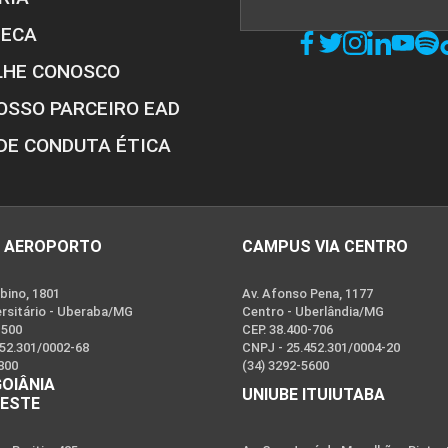
TECA
LHE CONOSCO
OSSO PARCEIRO EAD
DE CONDUTA ÉTICA
 AEROPORTO
CAMPUS VIA CENTRO
bino, 1801
Av. Afonso Pena, 1177
ersitário - Uberaba/MG
Centro - Uberlândia/MG
-500
CEP. 38.400-706
452.301/0002-68
CNPJ - 25.452.301/0004-20
800
(34) 3292-5600
GOIÂNIA
UNIUBE ITUIUTABA
OESTE