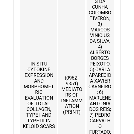
S DA
CUNHA
COLOMBO
TIVERON;
3)
MARCOS
VINICIUS
DA SILVA;
4)
ALBERTO
BORGES
IN SITU
PEIXOTO;
CYTOKINE
5) CARLA
EXPRESSION
APARECID
(0962-
AND
A XAVIER
9351)
MORPHOMET
CARNEIRO
MEDIATO
RIC
; 6)
RS OF
EVALUATION
MARLENE
INFLAMM
OF TOTAL
ANTONIA
ATION
COLLAGEN,
DOS REIS;
(PRINT)
TYPE I AND
7) PEDRO
TYPE III IN
CARVALH
KELOID SCARS
O
FURTADO;