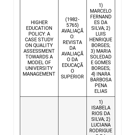
1)
MARCELO
FERNAND
(1982-
HIGHER
ES DA
5765)
EDUCATION
SILVA; 2)
AVALIAÇÃ
POLICY: A
LUIS
O:
CASE STUDY
HENRIQUE
REVISTA
ON QUALITY
BORGES;
DA
ASSESSMENT
3) MARIA
AVALIAÇÃ
TOWARDS A
SOLEDAD
O DA
MODEL OF
E GOMES
EDUCAÇÃ
UNIVERSITY
BORGES;
O
MANAGEMENT
4) INARA
SUPERIOR
BARBOSA
PENA
ELIAS
1)
ISABELA
RIOS DA
SILVA; 2)
LUCIANA
RODRIGUE