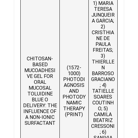
1) MARIA
TERESA
JUNQUEIR
A GARCIA;
2)
CRISTHIA
NE DE
PAULA
FREITAS;
3)
CHITOSAN-
THIERLLE
BASED
(1572-
N
MUCOADHESI
1000)
BARROSO
VE GEL FOR
PHOTODI
GRACIANO
ORAL
AGNOSIS
; 4)
MUCOSAL
AND
TATIELLE
TOLUIDINE
PHOTODY
SOARES
BLUE O
NAMIC
COUTINH
DELIVERY: THE
THERAPY
O; 5)
INFLUENCE OF
(PRINT)
CAMILA
A NON-IONIC
BEATRIZ
SURFACTANT
CRESSONI
; 6)
SANIVIA