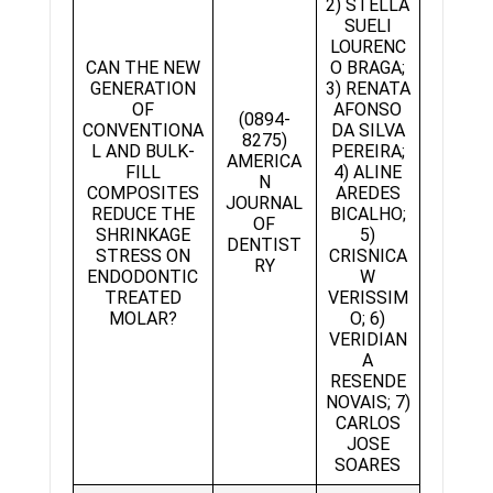
2) STELLA
SUELI
LOURENC
CAN THE NEW
O BRAGA;
GENERATION
3) RENATA
OF
AFONSO
(0894-
CONVENTIONA
DA SILVA
8275)
L AND BULK-
PEREIRA;
AMERICA
FILL
4) ALINE
N
COMPOSITES
AREDES
JOURNAL
REDUCE THE
BICALHO;
OF
SHRINKAGE
5)
DENTIST
STRESS ON
CRISNICA
RY
ENDODONTIC
W
TREATED
VERISSIM
MOLAR?
O; 6)
VERIDIAN
A
RESENDE
NOVAIS; 7)
CARLOS
JOSE
SOARES