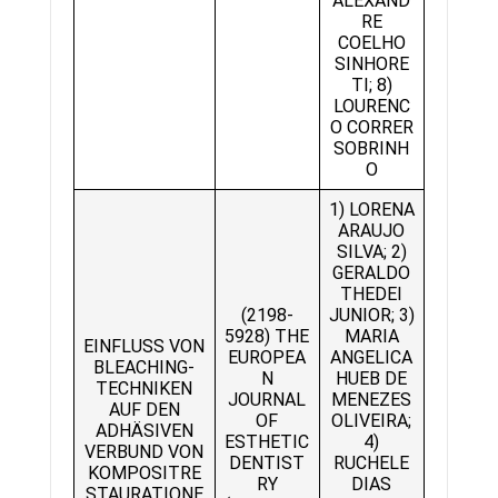
ALEXAND
RE
COELHO
SINHORE
TI; 8)
LOURENC
O CORRER
SOBRINH
O
1) LORENA
ARAUJO
SILVA; 2)
GERALDO
THEDEI
(2198-
JUNIOR; 3)
5928) THE
MARIA
EINFLUSS VON
EUROPEA
ANGELICA
BLEACHING-
N
HUEB DE
TECHNIKEN
JOURNAL
MENEZES
AUF DEN
OF
OLIVEIRA;
ADHÄSIVEN
ESTHETIC
4)
VERBUND VON
DENTIST
RUCHELE
KOMPOSITRE
RY
DIAS
STAURATIONE