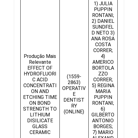
1) JULIA
PUPPIN
RONTANI;
2) DANIEL
SUNDFEL
D NETO 3)
ANA ROSA
COSTA
CORRER;
Produção Mais
4)
Relevante
AMERICO
EFFECT OF
BORTOLA
HYDROFLUORI
ZZO
(1559-
C ACID
CORRER;
2863)
CONCENTRATI
5) REGINA
OPERATIV
ON AND
MARIA
E
ETCHING TIME
PUPPIN
DENTIST
ON BOND
RONTANI;
RY
STRENGTH TO
6)
(ONLINE)
LITHIUM
GILBERTO
DISILICATE
ANTONIO
GLASS
BORGES;
CERAMIC
7) MARIO