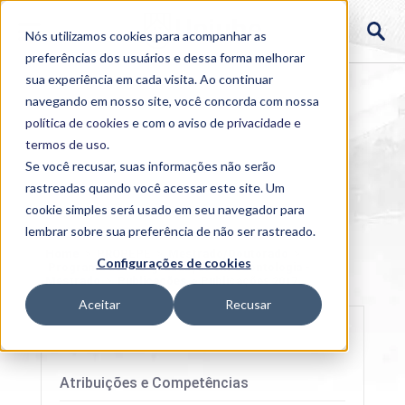
Nós utilizamos cookies para acompanhar as
preferências dos usuários e dessa forma melhorar
sua experiência em cada visita. Ao continuar
navegando em nosso site, você concorda com nossa
política de cookies
e com o aviso de
privacidade e
termos de uso
.
Se você recusar, suas informações não serão
rastreadas quando você acessar este site. Um
cookie simples será usado em seu navegador para
lembrar sobre sua preferência de não ser rastreado.
Home
>
PROPEPE
>
Mestrado/Doutorado
>
Configurações de cookies
Programa de Pós-graduação em Odontologia -
Mestrado
>
Publicações
>
Publicações 2017
Aceitar
Recusar
Atribuições e Competências