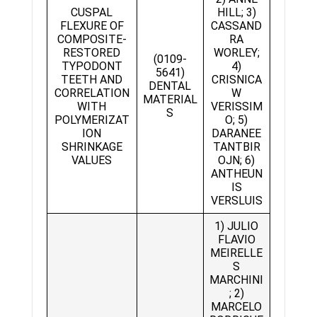
CUSPAL
HILL; 3)
FLEXURE OF
CASSAND
COMPOSITE-
RA
RESTORED
WORLEY;
(0109-
TYPODONT
4)
5641)
TEETH AND
CRISNICA
DENTAL
CORRELATION
W
MATERIAL
WITH
VERISSIM
S
POLYMERIZAT
O; 5)
ION
DARANEE
SHRINKAGE
TANTBIR
VALUES
OJN; 6)
ANTHEUN
IS
VERSLUIS
1) JULIO
FLAVIO
MEIRELLE
S
MARCHINI
; 2)
MARCELO