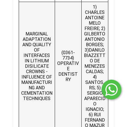
1)
CHARLES
ANTOINE
MELO
FREIRE; 2)
MARGINAL
GILBERTO
ADAPTATION
ANTONIO
AND QUALITY
BORGES;
OF
3)DANILO
(0361-
INTERFACES
BIAZZETT
7734)
IN LITHIUM
O DE
OPERATIV
DISILICATE
MENEZES
E
CROWNS -
CALDAS;
DENTIST
INFLUENCE OF
4)
RY
MANUFACTURI
SANTOS,
NG AND
RS; 5)
CEMENTATION
SERGIO
TECHNIQUES
APARECID
O
IGNACIO;
6) RUI
FERNAND
O MAZUR