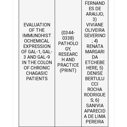
FERNAND
ES DE
ARAUJO;
3)
EVALUATION
VIVIANE
OF THE
OLIVEIRA
(0344-
IMMUNOHIST
SEVERINO
0338)
OCHEMICAL
; 4)
PATHOLO
EXPRESSION
RENATA
GY,
OF GAL-1, GAL-
MARGARI
RESEARC
3 AND GAL-9
DA
H AND
IN THE COLON
ETCHEBE
PRACTICE
OF CHRONIC
HERE; 5)
(PRINT)
CHAGASIC
DENISE
PATIENTS
BERTULU
CCI
ROCHA
RODRIGUE
S; 6)
SANIVIA
APARECID
A DE LIMA
PEREIRA