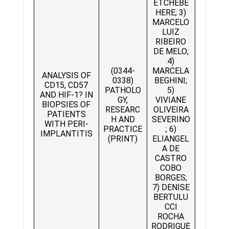
ETCHEBE
HERE; 3)
MARCELO
LUIZ
RIBEIRO
DE MELO;
4)
(0344-
MARCELA
ANALYSIS OF
0338)
BEGHINI;
CD15, CD57
PATHOLO
5)
AND HIF-1? IN
GY,
VIVIANE
BIOPSIES OF
RESEARC
OLIVEIRA
PATIENTS
H AND
SEVERINO
WITH PERI-
PRACTICE
; 6)
IMPLANTITIS
(PRINT)
ELIANGEL
A DE
CASTRO
COBO
BORGES;
7) DENISE
BERTULU
CCI
ROCHA
RODRIGUE