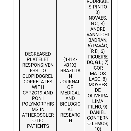
RODRIGUE
S PINTO
3)
NOVAES,
G.C.; 4)
ANDRE
VANNUCHI
BADRAN;
5) PAVÃO,
R.B.; 6)
DECREASED
FIGUEIRE
PLATELET
(1414-
DO, G.L.; 7)
RESPONSIVEN
431X)
IGOR
ESS TO
BRAZILIA
MATOS
CLOPIDOGREL
N
LAGO; 8)
CORRELATES
JOURNAL
MOYSES
WITH
OF
DE
CYP2C19 AND
MEDICAL
OLIVEIRA
PON1
AND
LIMA
POLYMORPHIS
BIOLOGIC
FILHO; 9)
MS IN
AL
DANIEL
ATHEROSCLER
RESEARC
CONTERN
OTIC
H
O LEMOS;
PATIENTS
10)