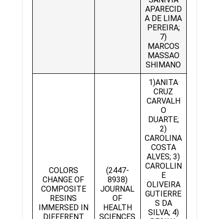
APARECID
A DE LIMA
PEREIRA;
7)
MARCOS
MASSAO
SHIMANO
1)ANITA
CRUZ
CARVALH
O
DUARTE;
2)
CAROLINA
COSTA
ALVES; 3)
CAROLLIN
COLORS
(2447-
E
CHANGE OF
8938)
OLIVEIRA
COMPOSITE
JOURNAL
GUTIERRE
RESINS
OF
S DA
IMMERSED IN
HEALTH
SILVA; 4)
DIFFERENT
SCIENCES