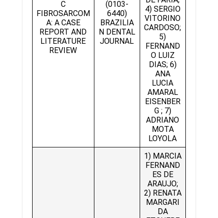
C
(0103-
4) SERGIO
FIBROSARCOM
6440)
VITORINO
A: A CASE
BRAZILIA
CARDOSO;
REPORT AND
N DENTAL
5)
LITERATURE
JOURNAL
FERNAND
REVIEW
O LUIZ
DIAS; 6)
ANA
LUCIA
AMARAL
EISENBER
G ; 7)
ADRIANO
MOTA
LOYOLA
1) MARCIA
FERNAND
ES DE
ARAUJO;
2) RENATA
MARGARI
DA