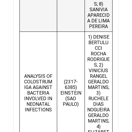
S; 8)
SANIVIA
APARECID
A DE LIMA
PEREIRA
1) DENISE
BERTULU
CCI
ROCHA
RODRIGUE
S; 2)
VINICIUS
ANALYSIS OF
RANGEL
COLOSTRUM
(2317-
GERALDO
IGA AGAINST
6385)
MARTINS;
BACTERIA
EINSTEIN
3)
INVOLVED IN
(SAO
RUCHELE
NEONATAL
PAULO)
DIAS
INFECTIONS
NOGUEIRA
GERALDO
MARTINS;
4)