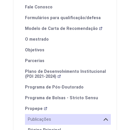
Fale Conosco
Formulários para qualificação/defesa
Modelo de Carta de Recomendação
O mestrado
Eventos
Objetivos
Parcerias
Plano de Desenvolvimento Institucional
(PDI 2021-2024)
I ProfEduca - Mostra de Produtos
Educacionais
Programa de Pós-Doutorado
Programa de Bolsas - Stricto Sensu
Propepe
Publicações