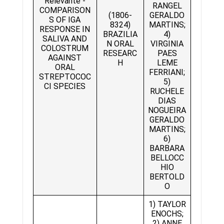
Relevante -
RANGEL
COMPARISON
(1806-
GERALDO
S OF IGA
8324)
MARTINS;
RESPONSE IN
BRAZILIA
4)
SALIVA AND
N ORAL
VIRGINIA
COLOSTRUM
RESEARC
PAES
AGAINST
H
LEME
ORAL
FERRIANI;
STREPTOCOC
5)
CI SPECIES
RUCHELE
DIAS
NOGUEIRA
GERALDO
MARTINS;
6)
BARBARA
BELLOCC
HIO
BERTOLD
O
1) TAYLOR
ENOCHS;
2) ANNE