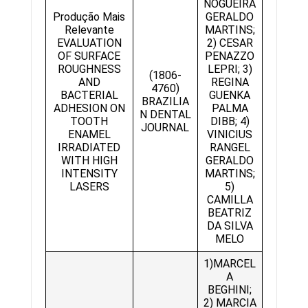
NOGUEIRA
Produção Mais
GERALDO
Relevante
MARTINS;
EVALUATION
2) CESAR
OF SURFACE
PENAZZO
ROUGHNESS
LEPRI; 3)
(1806-
AND
REGINA
4760)
BACTERIAL
GUENKA
BRAZILIA
ADHESION ON
PALMA
N DENTAL
TOOTH
DIBB; 4)
JOURNAL
ENAMEL
VINICIUS
IRRADIATED
RANGEL
WITH HIGH
GERALDO
INTENSITY
MARTINS;
LASERS
5)
CAMILLA
BEATRIZ
DA SILVA
MELO
1)MARCEL
A
BEGHINI;
2) MARCIA