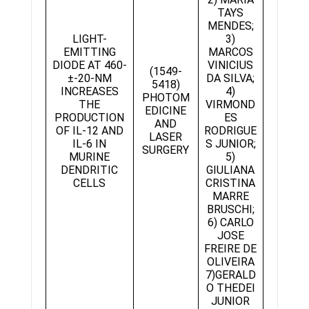
TAYS
MENDES;
LIGHT-
3)
EMITTING
MARCOS
DIODE AT 460-
VINICIUS
(1549-
±-20-NM
DA SILVA;
5418)
INCREASES
4)
PHOTOM
THE
VIRMOND
EDICINE
PRODUCTION
ES
AND
OF IL-12 AND
RODRIGUE
LASER
IL-6 IN
S JUNIOR;
SURGERY
MURINE
5)
DENDRITIC
GIULIANA
CELLS
CRISTINA
MARRE
BRUSCHI;
6) CARLO
JOSE
FREIRE DE
OLIVEIRA
7)GERALD
O THEDEI
JUNIOR