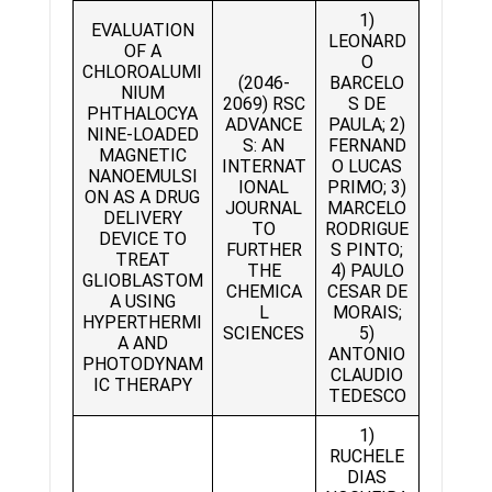
1)
EVALUATION
LEONARD
OF A
O
CHLOROALUMI
(2046-
BARCELO
NIUM
2069) RSC
S DE
PHTHALOCYA
ADVANCE
PAULA; 2)
NINE-LOADED
S: AN
FERNAND
MAGNETIC
INTERNAT
O LUCAS
NANOEMULSI
IONAL
PRIMO; 3)
ON AS A DRUG
JOURNAL
MARCELO
DELIVERY
TO
RODRIGUE
DEVICE TO
FURTHER
S PINTO;
TREAT
THE
4) PAULO
GLIOBLASTOM
CHEMICA
CESAR DE
A USING
L
MORAIS;
HYPERTHERMI
SCIENCES
5)
A AND
ANTONIO
PHOTODYNAM
CLAUDIO
IC THERAPY
TEDESCO
1)
RUCHELE
DIAS