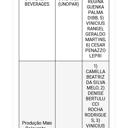
REGINA
BEVERAGES
(UNOPAR)
GUENKA
PALMA
DIBB; 5)
VINICIUS
RANGEL
GERALDO
MARTINS;
6) CESAR
PENAZZO
LEPRI
1)
CAMILLA
BEATRIZ
DA SILVA
MELO; 2)
DENISE
BERTULU
CCI
ROCHA
RODRIGUE
S; 3)
Produção Mais
VINICIUS