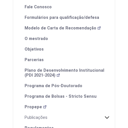
Fale Conosco
Formulários para qualificação/defesa
Modelo de Carta de Recomendação
O mestrado
Eventos
Objetivos
Parcerias
Plano de Desenvolvimento Institucional
(PDI 2021-2024)
I ProfEduca - Mostra de Produtos
Educacionais
Programa de Pós-Doutorado
Programa de Bolsas - Stricto Sensu
Propepe
Publicações