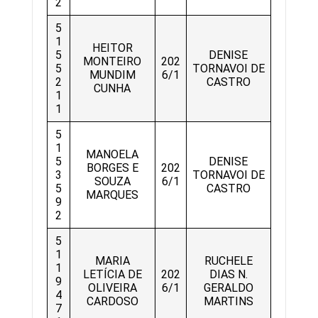
2
5
1
HEITOR
5
DENISE
MONTEIRO
202
5
TORNAVOI DE
MUNDIM
6/1
2
CASTRO
CUNHA
1
1
5
1
MANOELA
5
DENISE
BORGES E
202
3
TORNAVOI DE
SOUZA
6/1
5
CASTRO
MARQUES
9
2
5
1
MARIA
RUCHELE
1
LETÍCIA DE
202
DIAS N.
9
OLIVEIRA
6/1
GERALDO
4
CARDOSO
MARTINS
7