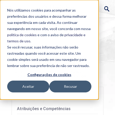
Nós utilizamos cookies para acompanhar as
preferências dos usuários e dessa forma melhorar
sua experiência em cada visita. Ao continuar
navegando em nosso site, você concorda com nossa
política de cookies
e com o aviso de
privacidade e
termos de uso
.
Se você recusar, suas informações não serão
rastreadas quando você acessar este site. Um
cookie simples será usado em seu navegador para
lembrar sobre sua preferência de não ser rastreado.
Home
>
PROPEPE
>
Mestrado/Doutorado
>
Configurações de cookies
Programa de Pós-graduação em Odontologia -
Mestrado
>
Alunos Matriculados
Aceitar
Recusar
Atribuições e Competências