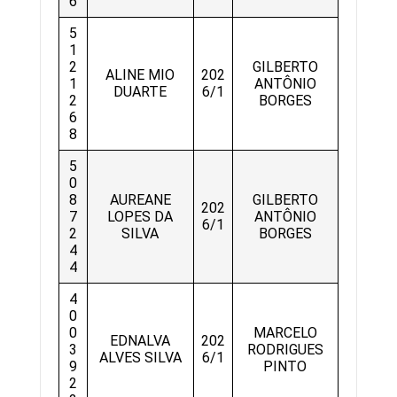
6
5
1
2
GILBERTO
ALINE MIO
202
1
ANTÔNIO
DUARTE
6/1
2
BORGES
6
8
5
0
8
AUREANE
GILBERTO
202
7
LOPES DA
ANTÔNIO
6/1
2
SILVA
BORGES
4
4
4
0
0
MARCELO
EDNALVA
202
3
RODRIGUES
ALVES SILVA
6/1
9
PINTO
2