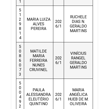
1
5
1
RUCHELE
2
MARIA LUIZA
202
DIAS N.
9
ALVES
6/1
GERALDO
8
PEREIRA
MARTINS
1
4
5
0
MATILDE
VINÍCIUS
8
MARIA
202
RANGEL
6
FERREIRA
6/1
GERALDO
0
NUNES
MARTINS
7
CRUVINEL
3
5
0
PAULA
MARIA
0
ALESSANDRA
202
ANGÉLICA
4
ELEUTÉRIO
6/1
HUEB DE M.
9
QUINTINO
OLIVEIRA
2