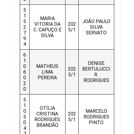
5
1
MARIA
5
JOÃO PAULO
VITORIA DA
202
2
SILVA
C. CAPUÇO E
5/1
7
SERVATO
SILVA
9
4
6
1
DENISE
0
MATHEUS
202
BERTULUCCI
6
LIMA
5/1
R.
0
PEREIRA
RODRIGUES
2
0
5
1
OTÍLIA
0
MARCELO
CRISTINA
202
5
RODRIGUES
RODRIGUES
5/1
0
PINTO
BRANDÃO
4
7