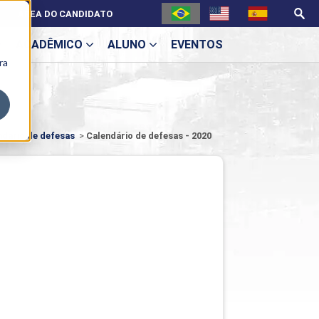
ÁREA DO CANDIDATO
ACADÊMICO
ALUNO
EVENTOS
ra
U
ndário de defesas
>
Calendário de defesas - 2020
ecne
ES