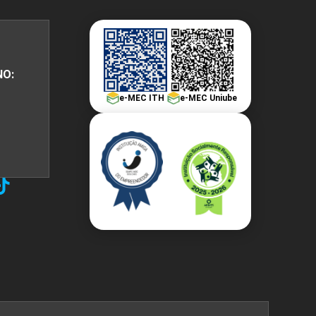
NO:
e-MEC ITH
e-MEC Uniube