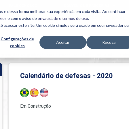
FALE CONOSCO
CONVÊNIOS E PARCERIAS
s e dessa forma melhorar sua experiência em cada visita. Ao continuar
BENEFÍCIOS
INSTITUCIONAL
kies
e com o aviso de
privacidade e termos de uso
.
cê acessar este site. Um cookie simples será usado em seu navegador pa
Programas
Acadêmicos
Configurações de
Aceitar
Recusar
cookies
PIBID
MPH
PIAC
ograma de Pós-graduação em Educação - Mestrado e Doutorado
>
Cale
PROEST
PAE
Unit
Calendário de defesas - 2020
PIME
Programas de
Pesquisa e
Extensão
NIT
Em Construção
PRO