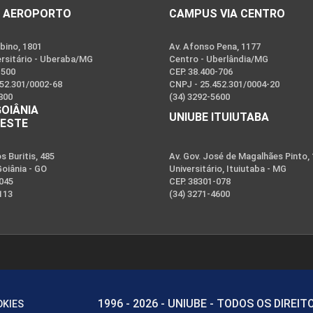
 AEROPORTO
CAMPUS VIA CENTRO
bino, 1801
Av. Afonso Pena, 1177
ersitário - Uberaba/MG
Centro - Uberlândia/MG
-500
CEP. 38.400-706
452.301/0002-68
CNPJ - 25.452.301/0004-20
800
(34) 3292-5600
GOIÂNIA
UNIUBE ITUIUTABA
OESTE
 Buritis, 485
Av. Gov. José de Magalhães Pinto,
Goiânia - GO
Universitário, Ituiutaba - MG
-045
CEP. 38301-078
113
(34) 3271-4600
1996 - 2026 - UNIUBE - TODOS OS DIREI
OKIES