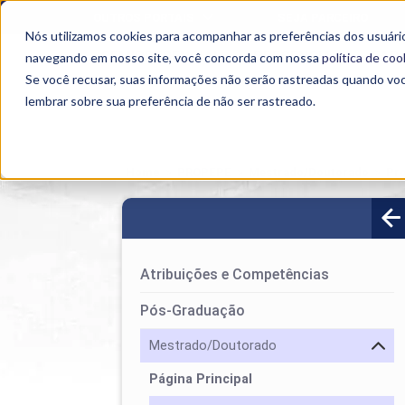
OUTROS PORTAIS
SEJA PARCEIRO
Nós utilizamos cookies para acompanhar as preferências dos usuário
SEMIPRESENCIAL
PRESENCIAL
EAD
navegando em nosso site, você concorda com nossa
política de coo
Se você recusar, suas informações não serão rastreadas quando vo
lembrar sobre sua preferência de não ser rastreado.
Home
>
PROPEPE
>
Mestrado/Doutorado
>
Pr
Atribuições e Competências
Pós-Graduação
Mestrado/Doutorado
Página Principal