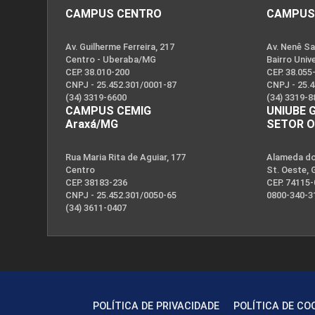
CAMPUS CENTRO
CAMPUS
Av. Guilherme Ferreira, 217
Av. Nenê Sa
Centro - Uberaba/MG
Bairro Univ
I ProfEduca - Mostra de Produtos
CEP. 38.010-200
CEP. 38.055
Educacionais
CNPJ - 25.452.301/0001-87
CNPJ - 25.
(34) 3319-6600
(34) 3319-8
CAMPUS CEMIG
UNIUBE 
Araxá/MG
SETOR 
Rua Maria Rita de Aguiar, 177
Alameda dos
Publicações
Centro
St. Oeste, 
CEP. 38183-236
CEP. 74115
CNPJ - 25.452.301/0050-65
0800-340-3
(34) 3611-0407
POLÍTICA DE PRIVACIDADE
POLÍTICA DE CO