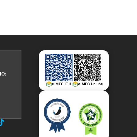
NO:
e-MEC ITH
e-MEC Uniube