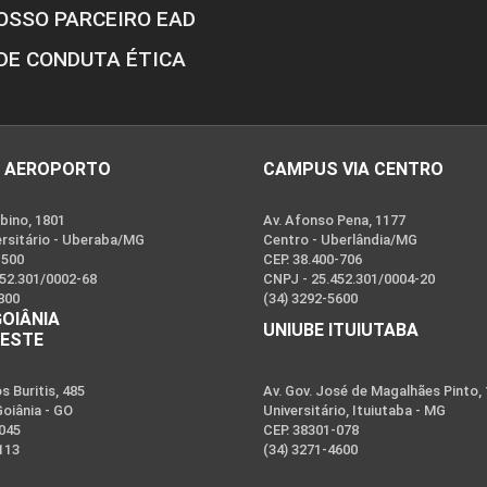
OSSO PARCEIRO EAD
DE CONDUTA ÉTICA
 AEROPORTO
CAMPUS VIA CENTRO
bino, 1801
Av. Afonso Pena, 1177
ersitário - Uberaba/MG
Centro - Uberlândia/MG
-500
CEP. 38.400-706
452.301/0002-68
CNPJ - 25.452.301/0004-20
800
(34) 3292-5600
GOIÂNIA
UNIUBE ITUIUTABA
OESTE
 Buritis, 485
Av. Gov. José de Magalhães Pinto,
Goiânia - GO
Universitário, Ituiutaba - MG
-045
CEP. 38301-078
113
(34) 3271-4600