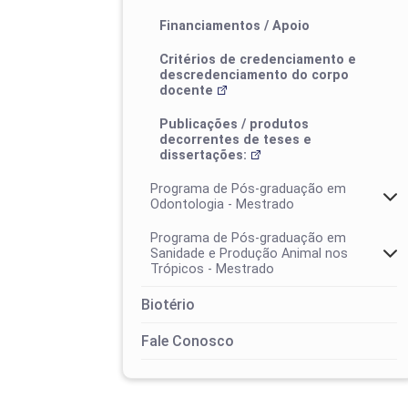
Financiamentos / Apoio
Critérios de credenciamento e
descredenciamento do corpo
docente
Eventos
Publicações / produtos
decorrentes de teses e
dissertações:
Programa de Pós-graduação em
I ProfEduca - Mostra de Produtos
Odontologia - Mestrado
Educacionais
Programa de Pós-graduação em
Sanidade e Produção Animal nos
Trópicos - Mestrado
Biotério
Área de concentração
Fale Conosco