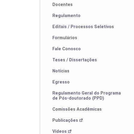
Docentes
Regulamento
Editais / Processos Seletivos
Formulários
Fale Conosco
Processos Seletivos
Teses / Dissertações
Estrutura Curricular
Notícias
Egresso
Regulamento Geral do Programa
Calendário de defesas
de Pós-doutorado (PPD)
Comissões Acadêmicas
Publicações
Vídeos