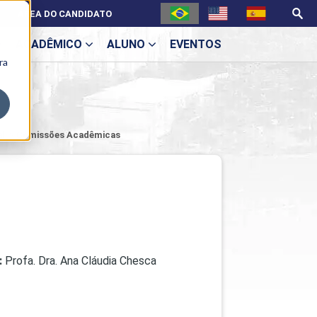
ÁREA DO CANDIDATO
ACADÊMICO
ALUNO
EVENTOS
ra
U
al
>
Comissões Acadêmicas
ecne
:
Profa. Dra. Ana Cláudia Chesca
ES