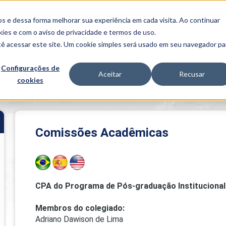
FALE CONOSCO
CONVÊNIOS E PARCERIAS
s e dessa forma melhorar sua experiência em cada visita. Ao continuar
BENEFÍCIOS
INSTITUCIONAL
kies
e com o aviso de
privacidade e termos de uso
.
cê acessar este site. Um cookie simples será usado em seu navegador pa
Programas
Acadêmicos
Configurações de
Aceitar
Recusar
cookies
PIBID
MPH
PIAC
grama de Pós-graduação em Engenharia Química - Mestrado Profission
PROEST
PAE
Unit
Comissões Acadêmicas
PIME
Programas de
Pesquisa e
Extensão
NIT
CPA do Programa de Pós-graduação Institucional
Membros do colegiado:
PRO
Adriano Dawison de Lima