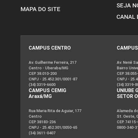
SEJA N
MAPA DO SITE
CANAL 
CAMPUS CENTRO
CAMPUS
Av. Guilherme Ferreira, 217
Av. Nenê Sa
Centro - Uberaba/MG
Bairro Univ
CEP. 38.010-200
CEP. 38.055
CNPJ - 25.452.301/0001-87
CNPJ - 25.
(34) 3319-6600
(34) 3319-8
CAMPUS CEMIG
UNIUBE 
Araxá/MG
SETOR 
Rua Maria Rita de Aguiar, 177
Alameda dos
Publicações
Centro
St. Oeste, 
CEP. 38183-236
CEP. 74115
CNPJ - 25.452.301/0050-65
0800-340-3
(34) 3611-0407