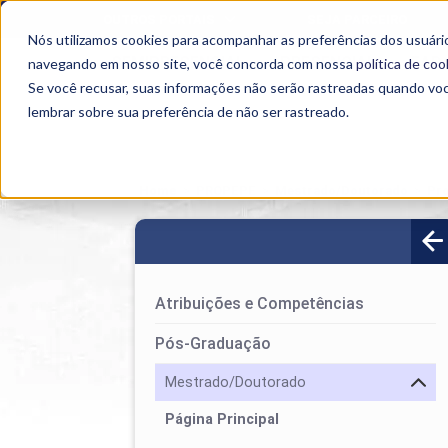
OUTROS PORTAIS
SEJA PARCEIRO
Nós utilizamos cookies para acompanhar as preferências dos usuário
SEMIPRESENCIAL
PRESENCIAL
EAD
navegando em nosso site, você concorda com nossa
política de coo
Se você recusar, suas informações não serão rastreadas quando vo
lembrar sobre sua preferência de não ser rastreado.
Home
>
PROPEPE
>
Mestrado/Doutorado
>
Pro
Atribuições e Competências
Pós-Graduação
Mestrado/Doutorado
Página Principal