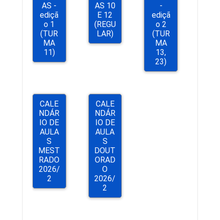
AS -
AS 10
-
ediçã
E 12
ediçã
o 1
(REGU
o 2
(TUR
LAR)
(TUR
MA
MA
11)
13,
Estrutura curricular
23)
CALE
CALE
NDÁR
NDÁR
IO DE
IO DE
AULA
AULA
S
S
Eventos
MEST
DOUT
RADO
ORAD
2026/
O
2
2026/
2
I ProfEduca - Mostra de Produtos
Educacionais