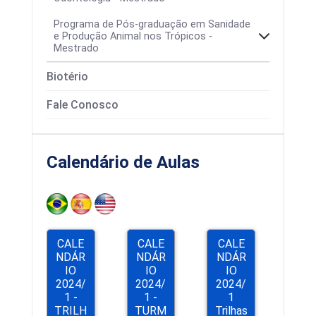
Programa de Pós-graduação em Sanidade
e Produção Animal nos Trópicos -
Mestrado
Colegiado
Biotério
Área de concentração
Calendários
Fale Conosco
Calendário de Aulas
CALE
CALE
CALE
NDÁR
NDÁR
NDÁR
IO
IO
IO
Processos Seletivos
2024/
2024/
2024/
1 -
1 -
1
Estrutura Curricular
TRILH
TURM
Trilhas