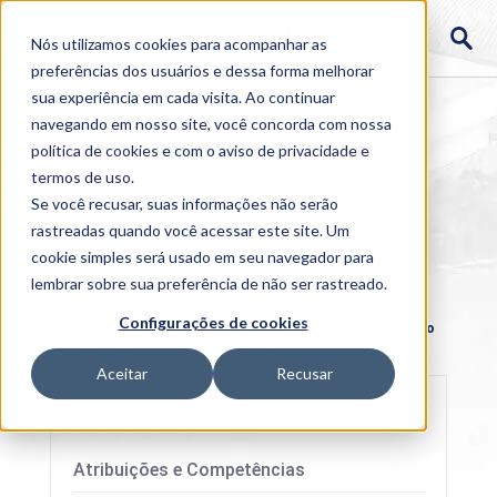
Nós utilizamos cookies para acompanhar as
preferências dos usuários e dessa forma melhorar
sua experiência em cada visita. Ao continuar
navegando em nosso site, você concorda com nossa
política de cookies
e com o aviso de
privacidade e
termos de uso
.
Se você recusar, suas informações não serão
rastreadas quando você acessar este site. Um
cookie simples será usado em seu navegador para
lembrar sobre sua preferência de não ser rastreado.
Home
>
PROPEPE
>
Mestrado/Doutorado
>
Configurações de cookies
Programa de Pós-graduação em Educação - Mestrado
e Doutorado
>
Calendário de Aulas
Aceitar
Recusar
Atribuições e Competências