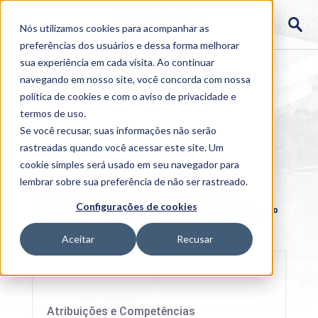
Nós utilizamos cookies para acompanhar as
preferências dos usuários e dessa forma melhorar
sua experiência em cada visita. Ao continuar
navegando em nosso site, você concorda com nossa
política de cookies
e com o aviso de
privacidade e
termos de uso
.
Se você recusar, suas informações não serão
rastreadas quando você acessar este site. Um
cookie simples será usado em seu navegador para
lembrar sobre sua preferência de não ser rastreado.
Home
>
PROPEPE
>
Mestrado/Doutorado
>
Configurações de cookies
Programa de Pós-graduação em Educação - Mestrado
e Doutorado
>
Calendário de defesas
>
Calendário de
defesas - 2014
Aceitar
Recusar
Atribuições e Competências