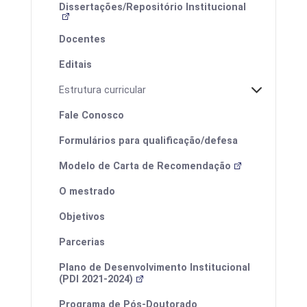
Dissertações/Repositório Institucional
Docentes
Editais
Estrutura curricular
Fale Conosco
Eventos
Formulários para qualificação/defesa
Modelo de Carta de Recomendação
O mestrado
I ProfEduca - Mostra de Produtos
Educacionais
Objetivos
Parcerias
Plano de Desenvolvimento Institucional
(PDI 2021-2024)
Programa de Pós-Doutorado