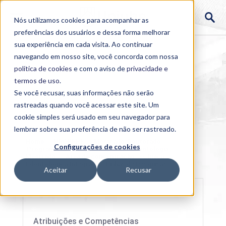
Nós utilizamos cookies para acompanhar as
preferências dos usuários e dessa forma melhorar
sua experiência em cada visita. Ao continuar
navegando em nosso site, você concorda com nossa
política de cookies
e com o aviso de
privacidade e
termos de uso
.
Se você recusar, suas informações não serão
rastreadas quando você acessar este site. Um
cookie simples será usado em seu navegador para
lembrar sobre sua preferência de não ser rastreado.
Home
>
PROPEPE
>
Mestrado/Doutorado
>
Configurações de cookies
Programa de Pós-graduação em Odontologia -
Mestrado
>
Área de concentração
>
Clínica
Odontológica Integrada - Linhas de Pesquisas
Aceitar
Recusar
Atribuições e Competências