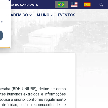
ÁREA DO CANDIDATO
ACADÊMICO
ALUNO
EVENTOS
ra
U
s
ecne
eraba (BDH-UNIUBE), define-se como
es humanos extraídos e informações
squisa e ensino, conforme regulamento
ES
definidas, sob responsabilidade e