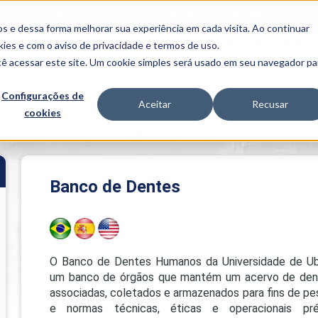
FALE CONOSCO
CONVÊNIOS E PARCERIAS
s e dessa forma melhorar sua experiência em cada visita. Ao continuar
BENEFÍCIOS
INSTITUCIONAL
kies
e com o aviso de
privacidade e termos de uso
.
cê acessar este site. Um cookie simples será usado em seu navegador pa
Programas
Acadêmicos
Configurações de
Aceitar
Recusar
cookies
PIBID
MPH
PIAC
ograma de Pós-graduação em Odontologia - Mestrado
>
Banco de Dente
PROEST
PAE
Unit
Banco de Dentes
PIME
Programas de
Pesquisa e
Extensão
NIT
O Banco de Dentes Humanos da Universidade de Ub
um banco de órgãos que mantém um acervo de dent
associadas, coletados e armazenados para fins de pe
PRO
e normas técnicas, éticas e operacionais pré-