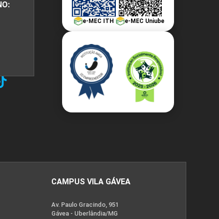
NO:
e-MEC ITH
e-MEC Uniube
CAMPUS VILA GÁVEA
Av. Paulo Gracindo, 951
Gávea - Uberlândia/MG