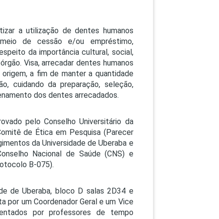
PEPE
ED
izar a utilização de dentes humanos
 meio de cessão e/ou empréstimo,
peito da importância cultural, social,
 órgão. Visa, arrecadar dentes humanos
a origem, a fim de manter a quantidade
ão, cuidando da preparação, seleção,
zenamento dos dentes arrecadados.
vado pelo Conselho Universitário da
Comitê de Ética em Pesquisa (Parecer
gimentos da Universidade de Uberaba e
Conselho Nacional de Saúde (CNS) e
otocolo B-075).
ade de Uberaba, bloco D salas 2D34 e
a por um Coordenador Geral e um Vice
esentados por professores de tempo