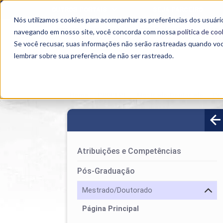
OUTROS PORTAIS
SEJA PARCEIRO
Nós utilizamos cookies para acompanhar as preferências dos usuário
SEMIPRESENCIAL
PRESENCIAL
EAD
navegando em nosso site, você concorda com nossa
política de coo
Se você recusar, suas informações não serão rastreadas quando vo
lembrar sobre sua preferência de não ser rastreado.
Home
>
PROPEPE
>
Mestrado/Doutorado
>
Pr
Atribuições e Competências
Pós-Graduação
Mestrado/Doutorado
Página Principal