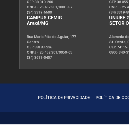
CEP. 38.010-200
CEP. 38.055
CNPJ - 25.452.301/0001-87
CNPJ - 25.
(34) 3319-6600
(34) 3319-8
CAMPUS CEMIG
UNIUBE 
Araxá/MG
SETOR 
Rua Maria Rita de Aguiar, 177
Alameda dos
Centro
St. Oeste, 
CEP. 38183-236
CEP. 74115
CNPJ - 25.452.301/0050-65
0800-340-3
(34) 3611-0407
POLÍTICA DE PRIVACIDADE
POLÍTICA DE CO