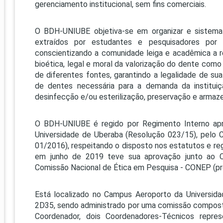
PRO
gerenciamento institucional, sem fins comerciais.
PRO
O BDH-UNIUBE objetiva-se em organizar e sistemat
extraídos por estudantes e pesquisadores por
conscientizando a comunidade leiga e acadêmica a res
bioética, legal e moral da valorização do dente como
de diferentes fontes, garantindo a legalidade de su
de dentes necessária para a demanda da instituiç
desinfecção e/ou esterilização, preservação e arma
O BDH-UNIUBE é regido por Regimento Interno apro
Universidade de Uberaba (Resolução 023/15), pelo 
01/2016), respeitando o disposto nos estatutos e re
em junho de 2019 teve sua aprovação junto ao 
Comissão Nacional de Ética em Pesquisa - CONEP (pr
Está localizado no Campus Aeroporto da Universid
2D35, sendo administrado por uma comissão compost
Coordenador, dois Coordenadores-Técnicos repr