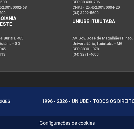
-500
CEP. 38.400-706
452.301/0002-68
CNPJ - 25.452.301/0004-20
800
(34) 3292-5600
GOIÂNIA
UNIUBE ITUIUTABA
OESTE
 Buritis, 485
Av. Gov. José de Magalhães Pinto,
Goiânia - GO
Universitário, Ituiutaba - MG
-045
CEP. 38301-078
113
(34) 3271-4600
1996 - 2026 - UNIUBE - TODOS OS DIREI
OKIES
Configurações de cookies