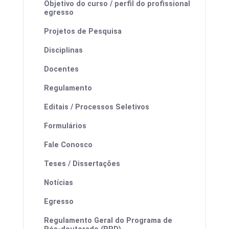
Objetivo do curso / perfil do profissional
Calendários
egresso
Projetos de Pesquisa
Disciplinas
Docentes
Regulamento
Editais / Processos Seletivos
Formulários
Processos Seletivos
Fale Conosco
Estrutura Curricular
Teses / Dissertações
Notícias
Egresso
Calendário de defesas
Regulamento Geral do Programa de