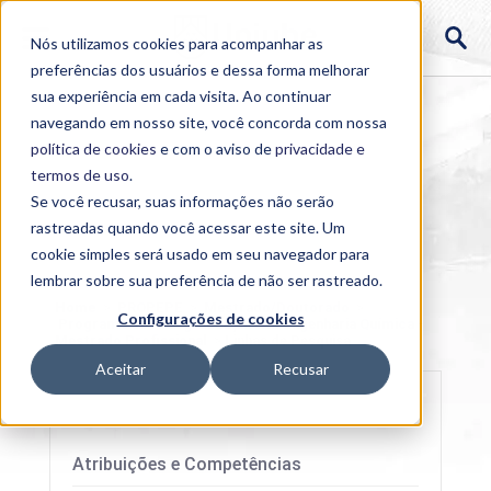
Nós utilizamos cookies para acompanhar as
preferências dos usuários e dessa forma melhorar
sua experiência em cada visita. Ao continuar
navegando em nosso site, você concorda com nossa
política de cookies
e com o aviso de
privacidade e
termos de uso
.
Se você recusar, suas informações não serão
rastreadas quando você acessar este site. Um
cookie simples será usado em seu navegador para
lembrar sobre sua preferência de não ser rastreado.
Home
>
PROPEPE
>
Mestrado/Doutorado
>
Configurações de cookies
Programa de Pós-graduação em Engenharia Química -
Mestrado Profissional
>
Linhas de Pesquisa
Aceitar
Recusar
Atribuições e Competências