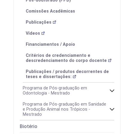
Pós-doutorado (PPD)
Comissões Acadêmicas
Publicações
Vídeos
Financiamentos / Apoio
Eventos
Critérios de credenciamento e
descredenciamento do corpo docente
Publicações / produtos decorrentes de
teses e dissertações:
I ProfEduca - Mostra de Produtos
Programa de Pós-graduação em
Educacionais
Odontologia - Mestrado
Programa de Pós-graduação em Sanidade
e Produção Animal nos Trópicos -
Mestrado
Biotério
Área de concentração