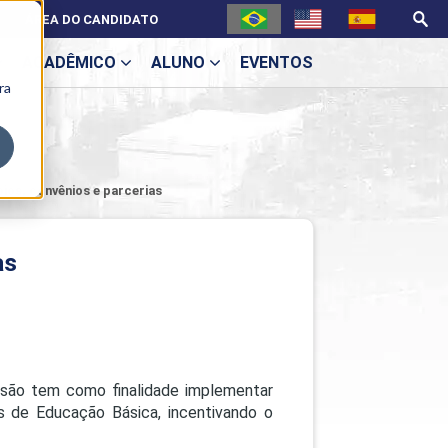
ÁREA DO CANDIDATO
ACADÊMICO
ALUNO
EVENTOS
ra
U
ios, convênios e parcerias
ecne
as
nsão tem como finalidade implementar
s de Educação Básica, incentivando o
ES