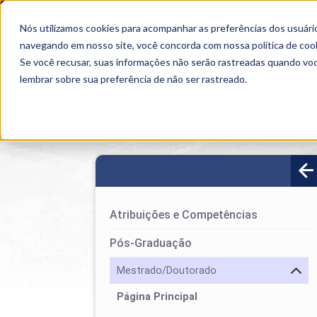
OUTROS PORTAIS
SEJA PARCEIRO
Nós utilizamos cookies para acompanhar as preferências dos usuário
SEMIPRESENCIAL
PRESENCIAL
EAD
navegando em nosso site, você concorda com nossa
política de coo
Se você recusar, suas informações não serão rastreadas quando vo
lembrar sobre sua preferência de não ser rastreado.
Home
>
PROPEPE
>
Mestrado/Doutorado
>
Pr
Atribuições e Competências
Pós-Graduação
Mestrado/Doutorado
Página Principal