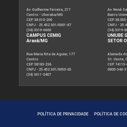
Av. Guilherme Ferreira, 217
Av. Nenê Sa
Centro - Uberaba/MG
Bairro Univ
CEP. 38.010-200
CEP. 38.055
CNPJ - 25.452.301/0001-87
CNPJ - 25.
(34) 3319-6600
(34) 3319-8
CAMPUS CEMIG
UNIUBE 
Araxá/MG
SETOR 
Rua Maria Rita de Aguiar, 177
Alameda dos
Publicações
Centro
St. Oeste, 
CEP. 38183-236
CEP. 74115
CNPJ - 25.452.301/0050-65
0800-340-3
(34) 3611-0407
POLÍTICA DE PRIVACIDADE
POLÍTICA DE CO