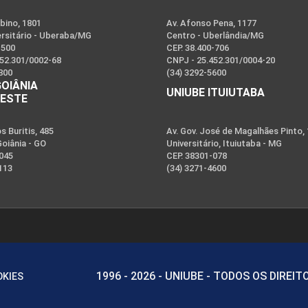
bino, 1801
Av. Afonso Pena, 1177
ersitário - Uberaba/MG
Centro - Uberlândia/MG
-500
CEP. 38.400-706
452.301/0002-68
CNPJ - 25.452.301/0004-20
800
(34) 3292-5600
GOIÂNIA
UNIUBE ITUIUTABA
OESTE
 Buritis, 485
Av. Gov. José de Magalhães Pinto,
Goiânia - GO
Universitário, Ituiutaba - MG
-045
CEP. 38301-078
113
(34) 3271-4600
1996 - 2026 - UNIUBE - TODOS OS DIREI
OKIES