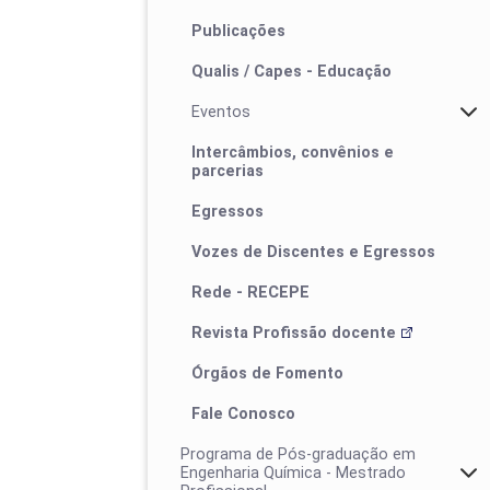
Publicações
Qualis / Capes - Educação
Eventos
Intercâmbios, convênios e
parcerias
Egressos
I ProfEduca - Mostra de Produtos
Vozes de Discentes e Egressos
Educacionais
Rede - RECEPE
Revista Profissão docente
Órgãos de Fomento
Fale Conosco
Programa de Pós-graduação em
Engenharia Química - Mestrado