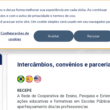
FALE CONOSCO
CONVÊNIOS E PARCERIAS
s e dessa forma melhorar sua experiência em cada visita. Ao continuar
BENEFÍCIOS
INSTITUCIONAL
kies
e com o aviso de
privacidade e termos de uso
.
cê acessar este site. Um cookie simples será usado em seu navegador pa
Programas
Acadêmicos
Configurações de
Aceitar
Recusar
cookies
PIBID
MPH
PIAC
ograma de Pós-Graduação Profissional em Educação PPGPE
>
Intercâmb
PROEST
PAE
Unit
Intercâmbios, convênios e parceri
PIME
Programas de
Pesquisa e
Extensão
NIT
RECEPE
A Rede de Cooperativa de Ensino, Pesquisa e Exte
ações educativas e formativas em Escolas Pública
PRO
aperfeiçoamento dos/as professores/as.