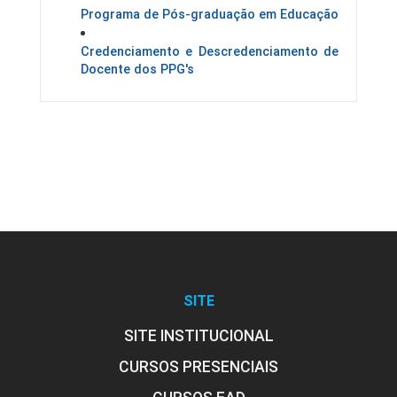
Programa de Pós-graduação em Educação
Credenciamento e Descredenciamento de
Docente dos PPG's
Estrutura curricular
Eventos
SITE
SITE INSTITUCIONAL
I ProfEduca - Mostra de Produtos
CURSOS PRESENCIAIS
Educacionais