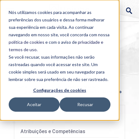
Nós utilizamos cookies para acompanhar as
preferências dos usuários e dessa forma melhorar
sua experiência em cada visita. Ao continuar
navegando em nosso site, você concorda com nossa
política de cookies
e com o aviso de
privacidade e
termos de uso
.
Se você recusar, suas informações não serão
rastreadas quando você acessar este site. Um
cookie simples será usado em seu navegador para
lembrar sobre sua preferência de não ser rastreado.
Home
>
PROPEPE
>
Mestrado/Doutorado
>
Configurações de cookies
Programa de Pós-graduação em Educação - Mestrado
e Doutorado
>
Regulamentos
Aceitar
Recusar
Atribuições e Competências