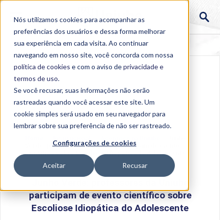
Nós utilizamos cookies para acompanhar as
preferências dos usuários e dessa forma melhorar
sua experiência em cada visita. Ao continuar
navegando em nosso site, você concorda com nossa
política de cookies
e com o aviso de
privacidade e
termos de uso
.
Se você recusar, suas informações não serão
rastreadas quando você acessar este site. Um
cookie simples será usado em seu navegador para
lembrar sobre sua preferência de não ser rastreado.
Home
>
Institucional
>
Acontece na Uniube
>
Junho
Configurações de cookies
Verde: professores da Uniube participam de evento
científico sobre Escoliose Idiopática do Adolescente
Aceitar
Recusar
Junho Verde: professores da Uniube
participam de evento científico sobre
Escoliose Idiopática do Adolescente