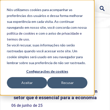
Nós utilizamos cookies para acompanhar as
preferências dos usuários e dessa forma melhorar
sua experiência em cada visita. Ao continuar
navegando em nosso site, você concorda com nossa
política de cookies
e com o aviso de
privacidade e
termos de uso
.
Se você recusar, suas informações não serão
rastreadas quando você acessar este site. Um
cookie simples será usado em seu navegador para
lembrar sobre sua preferência de não ser rastreado.
Home
>
Institucional
>
Acontece na Uniube
>
Dia da
Configurações de cookies
Logística: o cenário atual de um setor que é essencial
para a economia
Aceitar
Recusar
Dia da Logística: o cenário atual de um
setor que é essencial para a economia
06 de junho de 25