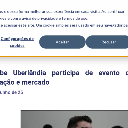
FALE CONOSCO
CONVÊNIOS E PARCERIAS
s e dessa forma melhorar sua experiência em cada visita. Ao continuar
BENEFÍCIOS
INSTITUCIONAL
kies
e com o aviso de
privacidade e termos de uso
.
cê acessar este site. Um cookie simples será usado em seu navegador pa
Programas
Acadêmicos
Configurações de
Aceitar
Recusar
cookies
PIBID
MPH
PIAC
e
>
Uniube Uberlândia participa de evento que conecta educação, inova
PROEST
PAE
ube Uberlândia participa de evento 
Unit
PIME
vação e mercado
Programas de
Pesquisa e
junho de 25
Extensão
NIT
PRO