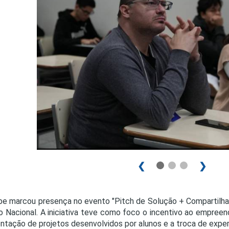
PRO
PRO
❮
❯
be marcou presença no evento "Pitch de Solução + Compartilhand
o Nacional. A iniciativa teve como foco o incentivo ao empree
ntação de projetos desenvolvidos por alunos e a troca de exper