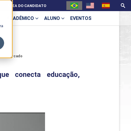
ÁREA DO CANDIDATO
ACADÊMICO
ALUNO
EVENTOS
ra
U
ção e mercado
que conecta educação,
ecne
ES