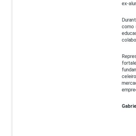
ex-alu
Durant
como m
educa
colabo
Repre
forta
funda
celeir
mercad
empree
Gabrie