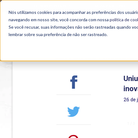
OUTROS PORTAIS
SEJA PARCEIRO
Nós utilizamos cookies para acompanhar as preferências dos usuário
SEMIPRESENCIAL
PRESENCIAL
EAD
navegando em nosso site, você concorda com nossa
política de coo
Se você recusar, suas informações não serão rastreadas quando vo
lembrar sobre sua preferência de não ser rastreado.
Home
>
Institucional
>
Acontece na Uniub
Uni
ino
26 de 
1 / 3