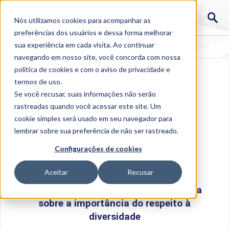
Nós utilizamos cookies para acompanhar as
preferências dos usuários e dessa forma melhorar
sua experiência em cada visita. Ao continuar
navegando em nosso site, você concorda com nossa
política de cookies
e com o aviso de
privacidade e
termos de uso
.
Se você recusar, suas informações não serão
rastreadas quando você acessar este site. Um
cookie simples será usado em seu navegador para
lembrar sobre sua preferência de não ser rastreado.
Home
>
Institucional
>
Acontece na Uniube
>
Fala de
Configurações de cookies
Especialista: psicóloga explica sobre a importância do
respeito à diversidade
Aceitar
Recusar
Fala de Especialista: psicóloga explica
sobre a importância do respeito à
diversidade