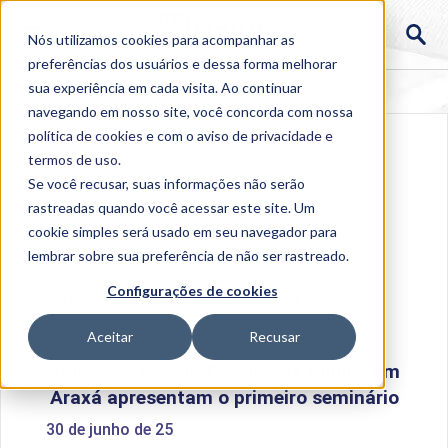
Nós utilizamos cookies para acompanhar as
preferências dos usuários e dessa forma melhorar
sua experiência em cada visita. Ao continuar
navegando em nosso site, você concorda com nossa
política de cookies
e com o aviso de
privacidade e
termos de uso
.
Se você recusar, suas informações não serão
rastreadas quando você acessar este site. Um
cookie simples será usado em seu navegador para
lembrar sobre sua preferência de não ser rastreado.
Home
>
Institucional
>
Acontece na Uniube
>
Alunos
Configurações de cookies
da Escola Técnica da Uniube em Araxá apresentam o
primeiro seminário
Aceitar
Recusar
Alunos da Escola Técnica da Uniube em
Araxá apresentam o primeiro seminário
30 de junho de 25