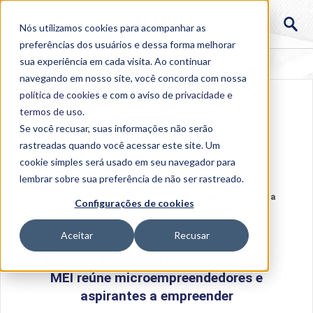
Nós utilizamos cookies para acompanhar as
preferências dos usuários e dessa forma melhorar
sua experiência em cada visita. Ao continuar
navegando em nosso site, você concorda com nossa
política de cookies
e com o aviso de
privacidade e
termos de uso
.
Se você recusar, suas informações não serão
rastreadas quando você acessar este site. Um
cookie simples será usado em seu navegador para
lembrar sobre sua preferência de não ser rastreado.
Home
>
Institucional
>
Acontece na Uniube
>
Palestra
Configurações de cookies
da Uniube Uberlândia sobre MEI reúne
microempreendedores e aspirantes a empreender
Aceitar
Recusar
Palestra da Uniube Uberlândia sobre
MEI reúne microempreendedores e
aspirantes a empreender