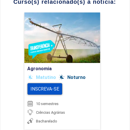
Curso(s) relacionado(s) à noticia:
Agronomia
Detalhes do curso
Ir para Inscrição
Agronomia
Matutino
Noturno
INSCREVA-SE
10 semestres
Ciências Agrárias
Bacharelado