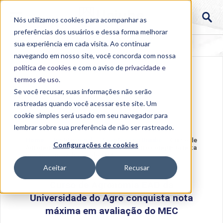
Nós utilizamos cookies para acompanhar as
preferências dos usuários e dessa forma melhorar
sua experiência em cada visita. Ao continuar
navegando em nosso site, você concorda com nossa
política de cookies
e com o aviso de
privacidade e
termos de uso
.
Se você recusar, suas informações não serão
rastreadas quando você acessar este site. Um
cookie simples será usado em seu navegador para
lembrar sobre sua preferência de não ser rastreado.
Home
>
Institucional
>
Acontece na Uniube
>
Curso de
Configurações de cookies
Agronomia EAD da Universidade do Agro conquista nota
máxima em avaliação do MEC
Aceitar
Recusar
Curso de Agronomia EAD da
Universidade do Agro conquista nota
máxima em avaliação do MEC