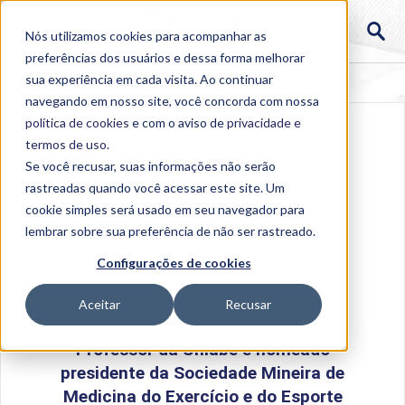
Nós utilizamos cookies para acompanhar as
preferências dos usuários e dessa forma melhorar
sua experiência em cada visita. Ao continuar
navegando em nosso site, você concorda com nossa
política de cookies
e com o aviso de
privacidade e
termos de uso
.
Se você recusar, suas informações não serão
rastreadas quando você acessar este site. Um
cookie simples será usado em seu navegador para
lembrar sobre sua preferência de não ser rastreado.
Home
>
Institucional
>
Acontece na Uniube
>
Configurações de cookies
Professor da Uniube é nomeado presidente da
Sociedade Mineira de Medicina do Exercício e do
Esporte
Aceitar
Recusar
Professor da Uniube é nomeado
presidente da Sociedade Mineira de
Medicina do Exercício e do Esporte