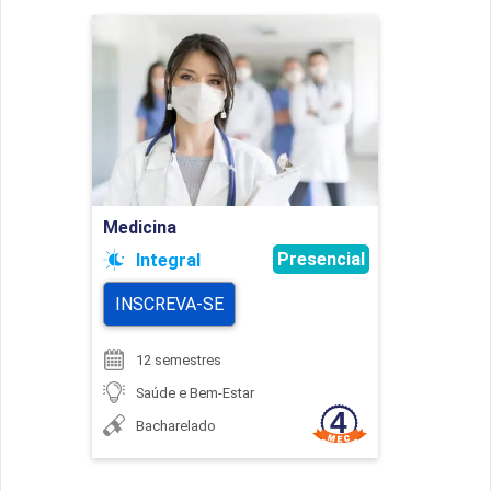
Medicina
Detalhes do curso
Ir para Inscrição
Medicina
Presencial
Integral
INSCREVA-SE
12 semestres
Saúde e Bem-Estar
Bacharelado