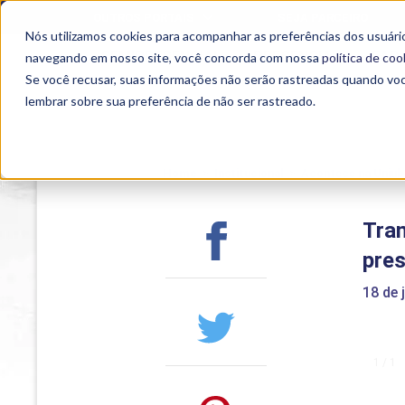
OUTROS PORTAIS
SEJA PARCEIRO
Nós utilizamos cookies para acompanhar as preferências dos usuário
SEMIPRESENCIAL
PRESENCIAL
EAD
navegando em nosso site, você concorda com nossa
política de coo
Se você recusar, suas informações não serão rastreadas quando vo
lembrar sobre sua preferência de não ser rastreado.
Home
>
Institucional
>
Acontece na Uniub
Tra
pres
18 de 
1 / 1