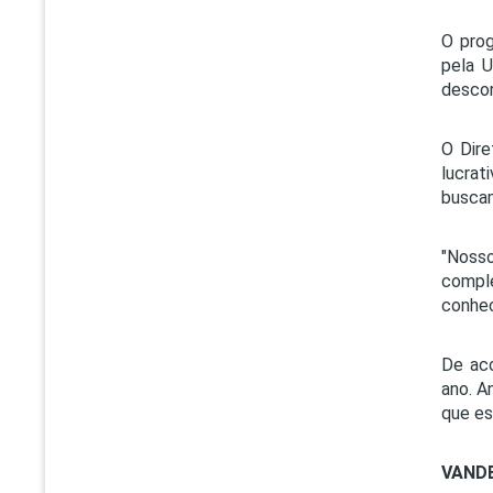
O prog
pela U
descon
O Dire
lucrat
buscam
"Nosso
comple
conhec
De aco
ano. A
que es
VAND