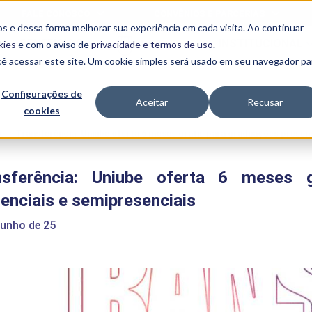
FALE CONOSCO
CONVÊNIOS E PARCERIAS
s e dessa forma melhorar sua experiência em cada visita. Ao continuar
BENEFÍCIOS
INSTITUCIONAL
kies
e com o aviso de
privacidade e termos de uso
.
cê acessar este site. Um cookie simples será usado em seu navegador pa
Programas
Acadêmicos
Configurações de
Aceitar
Recusar
cookies
PIBID
MPH
PIAC
e
>
Transferência: Uniube oferta 6 meses grátis para graduações presenc
PROEST
PAE
nsferência: Uniube oferta 6 meses g
Unit
PIME
enciais e semipresenciais
Programas de
Pesquisa e
junho de 25
Extensão
NIT
PRO