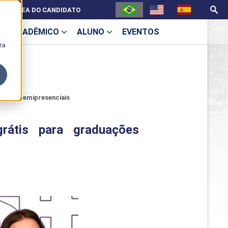
ÁREA DO CANDIDATO
ACADÊMICO
ALUNO
EVENTOS
ra
U
iais e semipresenciais
rátis para graduações
ecne
ES