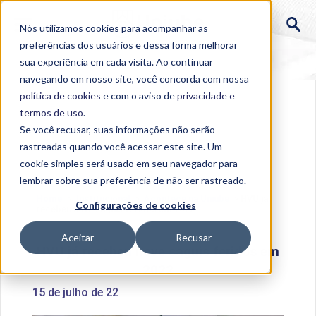
Nós utilizamos cookies para acompanhar as
preferências dos usuários e dessa forma melhorar
sua experiência em cada visita. Ao continuar
navegando em nosso site, você concorda com nossa
política de cookies
e com o aviso de
privacidade e
termos de uso
.
Se você recusar, suas informações não serão
rastreadas quando você acessar este site. Um
cookie simples será usado em seu navegador para
lembrar sobre sua preferência de não ser rastreado.
Home
>
Institucional
>
Acontece na Uniube
>
HVU já
Configurações de cookies
recebeu nove saguis feridos em 2022
Aceitar
Recusar
HVU já recebeu nove saguis feridos em
2022
15 de julho de 22