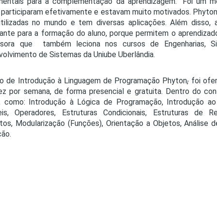
mentais para a complementação da aprendizagem. "Foi um mo
 participaram efetivamente e estavam muito motivados. Phyto
tilizadas no mundo e tem diversas aplicações. Além disso, a
ante para a formação do aluno, porque permitem o aprendizad
ssora que também leciona nos cursos de Engenharias, S
olvimento de Sistemas da Uniube Uberlândia.
so de Introdução à Linguagem de Programação Phyton
,
foi ofe
z por semana, de forma presencial e gratuita. Dentro do co
, como: Introdução à Lógica de Programação, Introdução ao 
eis, Operadores, Estruturas Condicionais, Estruturas de R
tos, Modularização (Funções), Orientação a Objetos, Análise d
ção.