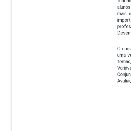
funda
alunos
mais u
import
profe
Desenv
O cur
uma ve
temas
Variáv
Conjun
Avalia