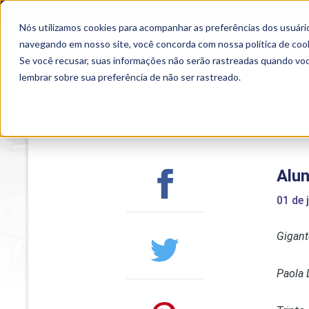
OUTROS PORTAIS
SEJA PARCEIRO
Nós utilizamos cookies para acompanhar as preferências dos usuário
SEMIPRESENCIAL
PRESENCIAL
EAD
navegando em nosso site, você concorda com nossa
política de coo
Se você recusar, suas informações não serão rastreadas quando vo
lembrar sobre sua preferência de não ser rastreado.
Home
>
Institucional
>
Acontece na Uniub
Alun
01 de 
Gigant
Paola 