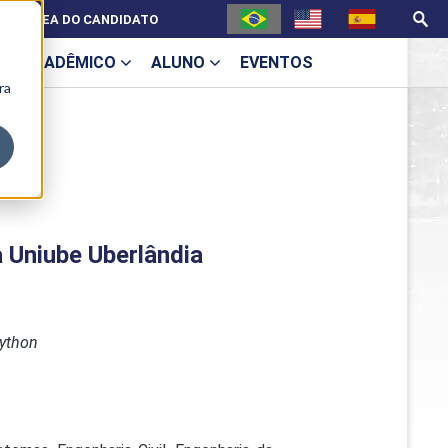
ÁREA DO CANDIDATO
ACADÊMICO
ALUNO
EVENTOS
ra
U
 Uniube Uberlândia
ecne
Python
ES