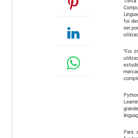
Trinta
Compu
Lingua
foi de
ser po
utiliz
"Foi 
utiliz
estuda
mercad
comple
Python
Learn
grand
lingua
Para 