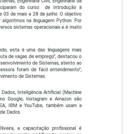
temas, Engenharia Civil, Engenharia da
PEPE
ticiparam do curso de Introdução à
ED
e
03 de maio a 28
de junho. O objetivo
 algoritmos na linguagem Python. Por
iversos sistemas operacionais e é muito
ndo, esta é uma das linguagens mais
isputa de vagas de emprego", destacou o
Desenvolvimento de Sistemas, atento ao
fessora foram de fácil entendimento",
lvimento de Sistemas.
dos, Inteligência Artificial (Machine
como Google, Instagram e Amazon são
NASA, IBM e YouTube, também usam a
a de Dados.
veira, a capacitação profissional é