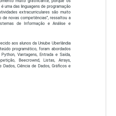
mento muito gratificante
,
porque os
n é uma das linguagens de programação
tividades extracurriculares são muito
o de novas competências", ressaltou a
istemas de Informação e Análise e
recido aos alunos da Uniube Uberlândia
nteúdo programático, foram abordados
Python, Vantagens, Entrada e Saída,
epetição, Beecrownd, Listas, Arrays,
e Dados, Ciência de Dados, Gráficos e