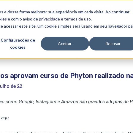
FALE CONOSCO
CONVÊNIOS E PARCERIAS
s e dessa forma melhorar sua experiência em cada visita. Ao continuar
BENEFÍCIOS
INSTITUCIONAL
kies
e com o aviso de
privacidade e termos de uso
.
cê acessar este site. Um cookie simples será usado em seu navegador pa
Programas
Acadêmicos
Configurações de
Aceitar
Recusar
cookies
PIBID
MPH
PIAC
e
>
Alunos aprovam curso de Phyton realizado na Uniube Uberlândia
PROEST
PAE
os aprovam curso de Phyton realizado na
Unit
PIME
julho de 22
Programas de
Pesquisa e
Extensão
es como Google, Instagram e Amazon são grandes adeptas de 
NIT
Lage
PRO