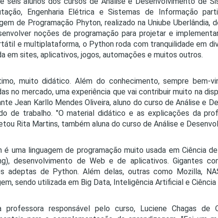
 e seis alunos dos cursos de
Análise e Desenvolvimento de Sis
PRO
tação, Engenharia Elétrica e Sistemas de Informação par
PRO
gem de Programação Phyton, realizado na Uniube Uberlândia, d
senvolver noções de programação para projetar e implementar
rtátil e multiplataforma, o Python roda com tranquilidade em d
ada em sites, aplicativos, jogos, automações e muitos outros.
ótimo, muito didático. Além do conhecimento, sempre bem-vi
adas no mercado, uma experiência que vai contribuir muito na d
nte Jean Karllo Mendes Oliveira, aluno do curso de Análise e 
o de trabalho. "O material didático e as explicações da pro
tou Rita Martins, também aluna do curso de Análise e Desenvo
 é uma linguagem de programação muito usada em Ciência de Da
ing), desenvolvimento de Web e de aplicativos. Gigantes 
es adeptas de Python. Além delas, outras como Mozilla, 
gem, sendo utilizada em Big Data, Inteligência Artificial e Ciênci
a professora responsável pelo curso, Luciene Chagas de Oli