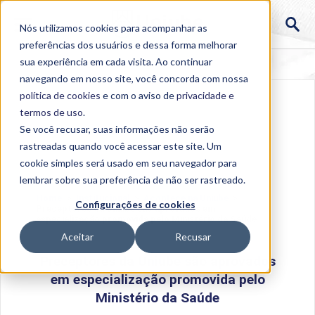
Nós utilizamos cookies para acompanhar as
preferências dos usuários e dessa forma melhorar
sua experiência em cada visita. Ao continuar
navegando em nosso site, você concorda com nossa
política de cookies
e com o aviso de
privacidade e
termos de uso
.
Se você recusar, suas informações não serão
rastreadas quando você acessar este site. Um
cookie simples será usado em seu navegador para
lembrar sobre sua preferência de não ser rastreado.
Home
>
Institucional
>
Acontece na Uniube
>
Configurações de cookies
Preceptores da Uniube são aprovados em
especialização promovida pelo Ministério da Saúde
Aceitar
Recusar
Preceptores da Uniube são aprovados
em especialização promovida pelo
Ministério da Saúde