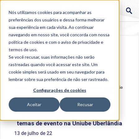
Nós utilizamos cookies para acompanhar as
preferências dos usuários e dessa forma melhorar
sua experiência em cada visita. Ao continuar
navegando em nosso site, você concorda com nossa
política de cookies
e com o aviso de
privacidade e
termos de uso
.
Se você recusar, suas informações não serão
rastreadas quando você acessar este site. Um
cookie simples será usado em seu navegador para
lembrar sobre sua preferência de não ser rastreado.
Home
>
Institucional
>
Acontece na Uniube
>
Inovação
Configurações de cookies
e empreendedorismo são temas de evento na Uniube
Uberlândia
Aceitar
Recusar
Inovação e empreendedorismo são
temas de evento na Uniube Uberlândia
13 de julho de 22