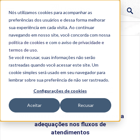
Nós utilizamos cookies para acompanhar as
preferências dos usuários e dessa forma melhorar
sua experiência em cada visita. Ao continuar
navegando em nosso site, você concorda com nossa
política de cookies
e com o aviso de
privacidade e
termos de uso
.
Se você recusar, suas informações não serão
rastreadas quando você acessar este site. Um
cookie simples será usado em seu navegador para
lembrar sobre sua preferência de não ser rastreado.
Home
>
Institucional
>
Acontece na Uniube
>
HVU
Configurações de cookies
passa por reforma estrutural para adequações nos
fluxos de atendimentos
Aceitar
Recusar
HVU passa por reforma estrutural para
adequações nos fluxos de
atendimentos