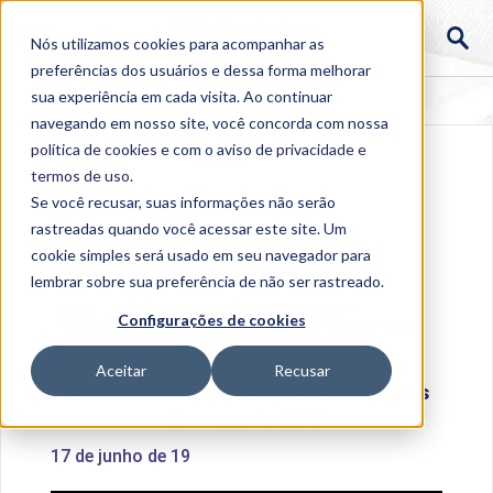
Nós utilizamos cookies para acompanhar as
preferências dos usuários e dessa forma melhorar
sua experiência em cada visita. Ao continuar
navegando em nosso site, você concorda com nossa
política de cookies
e com o aviso de
privacidade e
termos de uso
.
Se você recusar, suas informações não serão
rastreadas quando você acessar este site. Um
cookie simples será usado em seu navegador para
lembrar sobre sua preferência de não ser rastreado.
Home
>
Institucional
>
Acontece na Uniube
>
Configurações de cookies
#NaMídia Uniube - Veja os destaques de maio de 2019
Aceitar
Recusar
#NaMídia Uniube - Veja os destaques
de maio de 2019
17 de junho de 19