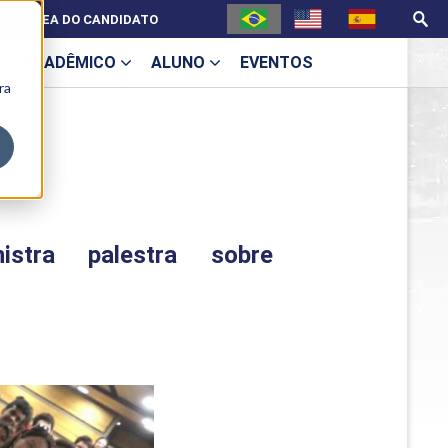
ÁREA DO CANDIDATO
ACADÊMICO
ALUNO
EVENTOS
ra
U
ismo
stra palestra sobre
ecne
ES