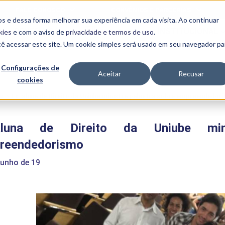
FALE CONOSCO
CONVÊNIOS E PARCERIAS
s e dessa forma melhorar sua experiência em cada visita. Ao continuar
BENEFÍCIOS
INSTITUCIONAL
kies
e com o aviso de
privacidade e termos de uso
.
cê acessar este site. Um cookie simples será usado em seu navegador pa
Programas
Acadêmicos
Configurações de
Aceitar
Recusar
cookies
PIBID
MPH
PIAC
e
>
Ex-aluna de Direito da Uniube ministra palestra sobre empreendedor
PROEST
PAE
aluna de Direito da Uniube mini
Unit
PIME
reendedorismo
Programas de
Pesquisa e
junho de 19
Extensão
NIT
PRO