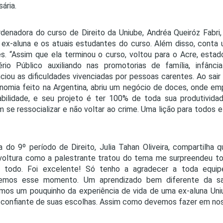
ária.
denadora do curso de Direito da Uniube, Andréa Queiróz Fabri,
ex-aluna e os atuais estudantes do curso. Além disso, conta 
s. “Assim que ela terminou o curso, voltou para o Acre, estad
ério Público auxiliando nas promotorias de família, infân
ciou as dificuldades vivenciadas por pessoas carentes. Ao sair
nomia feito na Argentina, abriu um negócio de doces, onde e
abilidade, e seu projeto é ter 100% de toda sua produtivi
 se ressocializar e não voltar ao crime. Uma lição para todos 
a do 9º período de Direito, Julia Tahan Oliveira, compartilha
oltura como a palestrante tratou do tema me surpreendeu t
 todo. Foi excelente! Só tenho a agradecer a toda equip
semos esse momento. Um aprendizado bem diferente da sal
imos um pouquinho da experiência de vida de uma ex-aluna Un
e confiante de suas escolhas. Assim como devemos fazer em nossa