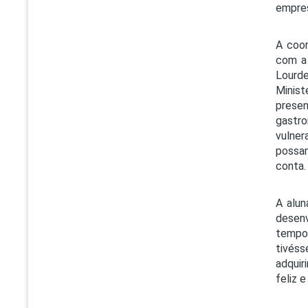
empres
A coor
com a 
Lourde
Minist
presen
gastro
vulner
possam
conta.
A alun
desenv
tempo
tivés
adquir
feliz 