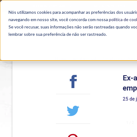
OUTROS PORTAIS
SEJA PARCEIRO
Nós utilizamos cookies para acompanhar as preferências dos usuário
SEMIPRESENCIAL
PRESENCIAL
EAD
navegando em nosso site, você concorda com nossa
política de coo
Se você recusar, suas informações não serão rastreadas quando vo
lembrar sobre sua preferência de não ser rastreado.
Home
>
Institucional
>
Acontece na Uniub
Ex-
emp
25 de 
1 / 2