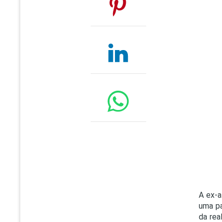
A ex-a
uma pa
da rea