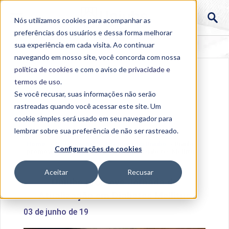
Nós utilizamos cookies para acompanhar as
preferências dos usuários e dessa forma melhorar
sua experiência em cada visita. Ao continuar
navegando em nosso site, você concorda com nossa
política de cookies
e com o aviso de
privacidade e
termos de uso
.
Se você recusar, suas informações não serão
rastreadas quando você acessar este site. Um
cookie simples será usado em seu navegador para
lembrar sobre sua preferência de não ser rastreado.
Home
>
Institucional
>
Acontece na Uniube
>
Uniube
Configurações de cookies
promove Jornada de Atualização em Diabetes Mellitus
Aceitar
Recusar
Uniube promove Jornada de
Atualização em Diabetes Mellitus
03 de junho de 19