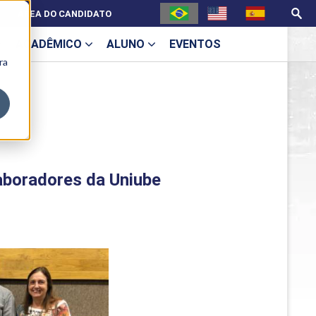
ÁREA DO CANDIDATO
ACADÊMICO
ALUNO
EVENTOS
ra
U
aboradores da Uniube
ecne
ES