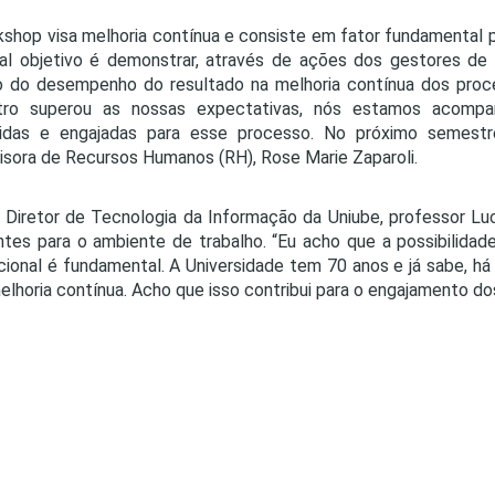
shop visa melhoria contínua e consiste em fator fundamental 
pal objetivo é demonstrar, através de ações dos gestores de 
 do desempenho do resultado na melhoria contínua dos proces
tro superou as nossas expectativas, nós estamos acomp
vidas e engajadas para esse processo. No próximo semestr
isora de Recursos Humanos (RH), Rose Marie Zaparoli.
 Diretor de Tecnologia da Informação da Uniube, professor L
ntes para o ambiente de trabalho. “Eu acho que a possibilida
ucional é fundamental. A Universidade tem 70 anos e já sabe, h
lhoria contínua. Acho que isso contribui para o engajamento do