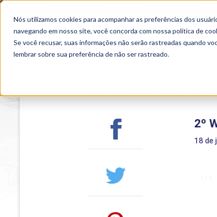
OUTROS PORTAIS
SEJA PARCEIRO
Nós utilizamos cookies para acompanhar as preferências dos usuário
SEMIPRESENCIAL
PRESENCIAL
EAD
navegando em nosso site, você concorda com nossa
política de coo
Se você recusar, suas informações não serão rastreadas quando vo
lembrar sobre sua preferência de não ser rastreado.
Home
>
Institucional
>
Acontece na Uniub
2º W
18 de 
1 / 2