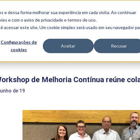
FALE CONOSCO
CONVÊNIOS E PARCERIAS
s e dessa forma melhorar sua experiência em cada visita. Ao continuar
BENEFÍCIOS
INSTITUCIONAL
kies
e com o aviso de
privacidade e termos de uso
.
cê acessar este site. Um cookie simples será usado em seu navegador pa
Programas
Acadêmicos
Configurações de
Aceitar
Recusar
cookies
PIBID
MPH
PIAC
e
>
2º Workshop de Melhoria Contínua reúne colaboradores da Uniube
PROEST
PAE
orkshop de Melhoria Contínua reúne col
Unit
PIME
junho de 19
Programas de
Pesquisa e
Extensão
NIT
PRO