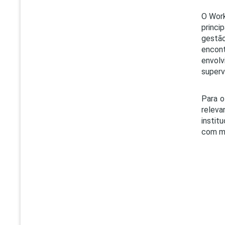
O Work
princi
gestão
encon
envol
superv
Para o
releva
instit
com me