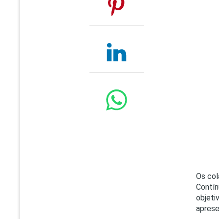
Os col
Contín
objet
aprese