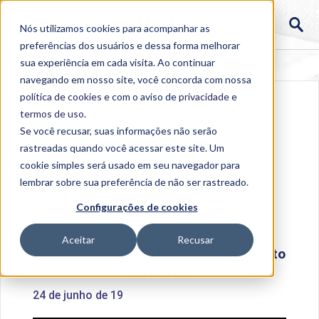
Nós utilizamos cookies para acompanhar as
preferências dos usuários e dessa forma melhorar
sua experiência em cada visita. Ao continuar
navegando em nosso site, você concorda com nossa
política de cookies
e com o aviso de
privacidade e
termos de uso
.
Se você recusar, suas informações não serão
rastreadas quando você acessar este site. Um
cookie simples será usado em seu navegador para
lembrar sobre sua preferência de não ser rastreado.
Home
>
Institucional
>
Acontece na Uniube
>
Configurações de cookies
Professor Nelson Ranieri divulga projeto no MGTV
Aceitar
Recusar
Professor Nelson Ranieri divulga projeto
no MGTV
24 de junho de 19