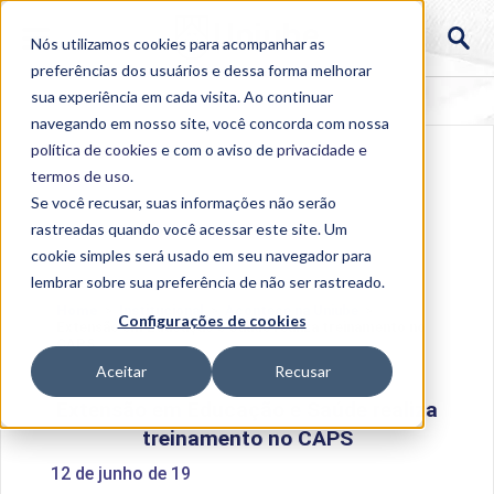
Nós utilizamos cookies para acompanhar as
preferências dos usuários e dessa forma melhorar
sua experiência em cada visita. Ao continuar
navegando em nosso site, você concorda com nossa
política de cookies
e com o aviso de
privacidade e
termos de uso
.
Se você recusar, suas informações não serão
rastreadas quando você acessar este site. Um
cookie simples será usado em seu navegador para
lembrar sobre sua preferência de não ser rastreado.
Home
>
Institucional
>
Acontece na Uniube
>
Configurações de cookies
Extensão em Educação e Saúde realiza treinamento no
CAPS
Aceitar
Recusar
Extensão em Educação e Saúde realiza
treinamento no CAPS
12 de junho de 19