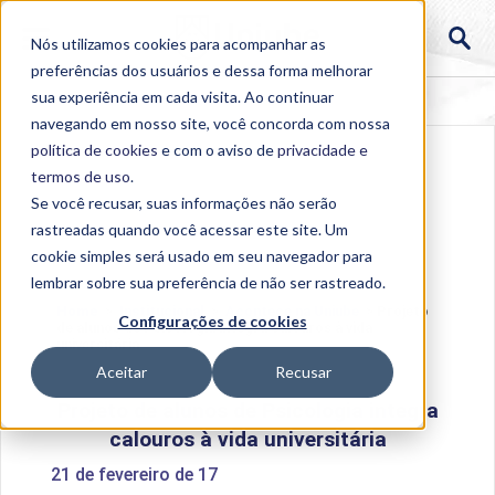
Nós utilizamos cookies para acompanhar as
preferências dos usuários e dessa forma melhorar
sua experiência em cada visita. Ao continuar
navegando em nosso site, você concorda com nossa
política de cookies
e com o aviso de
privacidade e
termos de uso
.
Se você recusar, suas informações não serão
rastreadas quando você acessar este site. Um
cookie simples será usado em seu navegador para
lembrar sobre sua preferência de não ser rastreado.
Home
>
Institucional
>
Acontece na Uniube
>
Projeto
Configurações de cookies
de alunos de Psicologia integra calouros à vida
universitária
Aceitar
Recusar
Projeto de alunos de Psicologia integra
calouros à vida universitária
21 de fevereiro de 17