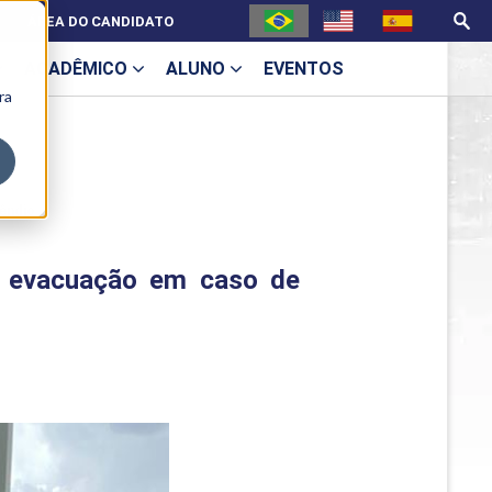
ÁREA DO CANDIDATO
ACADÊMICO
ALUNO
EVENTOS
ra
U
cêndio
ra evacuação em caso de
ecne
ES