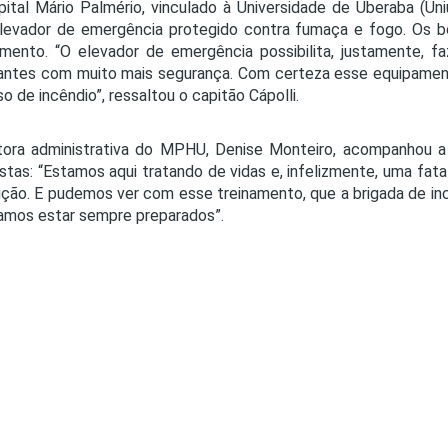
ital Mário Palmério, vinculado à Universidade de Uberaba (Un
evador de emergência protegido contra fumaça e fogo. Os b
mento. “O elevador de emergência possibilita, justamente, f
antes com muito mais segurança. Com certeza esse equipament
o de incêndio”, ressaltou o capitão Cápolli.
tora administrativa do MPHU, Denise Monteiro, acompanhou a
istas: “Estamos aqui tratando de vidas e, infelizmente, uma fa
ção. E pudemos ver com esse treinamento, que a brigada de inc
amos estar sempre preparados”.