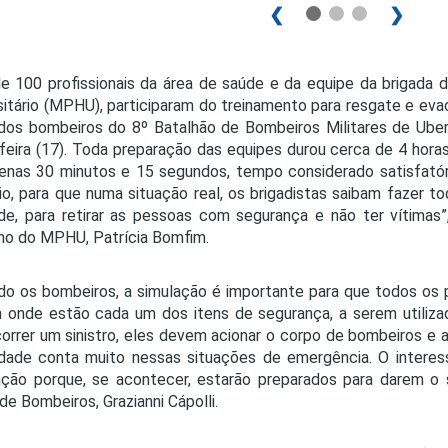
❮
❯
e 100 profissionais da área de saúde e da equipe da brigada d
sitário (MPHU), participaram do treinamento para resgate e e
dos bombeiros do 8º Batalhão de Bombeiros Militares de Uber
feira (17). Toda preparação das equipes durou cerca de 4 horas
nas 30 minutos e 15 segundos, tempo considerado satisfatório
io, para que numa situação real, os brigadistas saibam fazer 
ade, para retirar as pessoas com segurança e não ter vítimas
ho do MPHU, Patrícia Bomfim.
o os bombeiros, a simulação é importante para que todos os p
 onde estão cada um dos itens de segurança, a serem utiliza
orrer um sinistro, eles devem acionar o corpo de bombeiros e a
idade conta muito nessas situações de emergência. O interes
ção porque, se acontecer, estarão preparados para darem o s
de Bombeiros, Grazianni Cápolli.