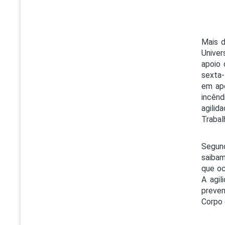
Mais d
Univer
apoio 
sexta-
em ape
incênd
agilid
Trabal
Segund
saibam
que oc
A agil
preven
Corpo 