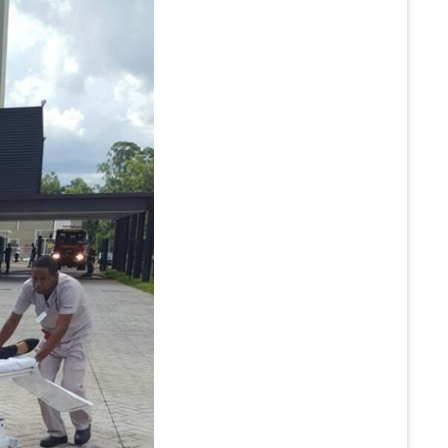
PEPE
ED