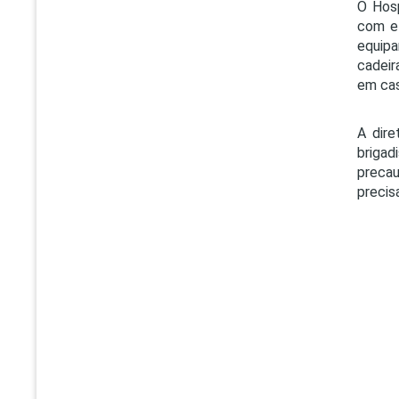
O Hosp
com el
equipa
cadeir
em cas
A dire
brigad
precau
precis