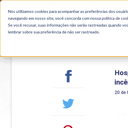
OUTROS PORTAIS
SEJA PARCEIRO
Nós utilizamos cookies para acompanhar as preferências dos usuário
SEMIPRESENCIAL
PRESENCIAL
EAD
navegando em nosso site, você concorda com nossa
política de coo
Se você recusar, suas informações não serão rastreadas quando vo
lembrar sobre sua preferência de não ser rastreado.
Home
>
Institucional
>
Acontece na Uniub
Hos
incê
20 de 
1 / 3