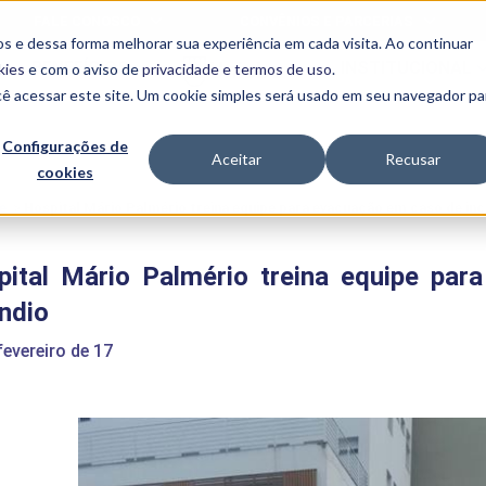
FALE CONOSCO
CONVÊNIOS E PARCERIAS
s e dessa forma melhorar sua experiência em cada visita. Ao continuar
BENEFÍCIOS
INSTITUCIONAL
kies
e com o aviso de
privacidade e termos de uso
.
cê acessar este site. Um cookie simples será usado em seu navegador pa
Programas
Acadêmicos
Configurações de
Aceitar
Recusar
cookies
PIBID
MPH
PIAC
e
>
Hospital Mário Palmério treina equipe para evacuação em caso de in
PROEST
PAE
pital Mário Palmério treina equipe pa
Unit
PIME
ndio
Programas de
Pesquisa e
fevereiro de 17
Extensão
NIT
PRO