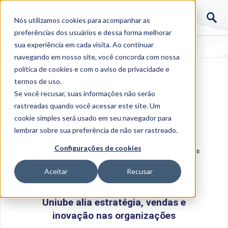
Nós utilizamos cookies para acompanhar as
preferências dos usuários e dessa forma melhorar
sua experiência em cada visita. Ao continuar
navegando em nosso site, você concorda com nossa
política de cookies
e com o aviso de
privacidade e
termos de uso
.
Se você recusar, suas informações não serão
rastreadas quando você acessar este site. Um
cookie simples será usado em seu navegador para
lembrar sobre sua preferência de não ser rastreado.
Home
>
Institucional
>
Acontece na Uniube
>
Gestão
Configurações de cookies
Comercial: novo curso da Uniube alia estratégia, vendas
e inovação nas organizações
Aceitar
Recusar
Gestão Comercial: novo curso da
Uniube alia estratégia, vendas e
inovação nas organizações