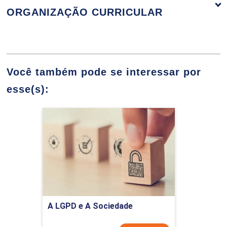
ORGANIZAÇÃO CURRICULAR
Indústria 4.0
Você também pode se interessar por
esse(s):
Conceitos básicos sobre Internet das
Coisas
A LGPD e A Sociedade
Detalhes do curso
Comprar Agora
Indústria 4.0: histórico e conceitos
A LGPD e A Sociedade