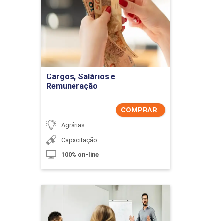
Remuneração
Detalhes do curso
Comprar Agora
Cargos, Salários e
Remuneração
COMPRAR
Agrárias
Capacitação
100% on-line
Coaching e Carreira
Detalhes do curso