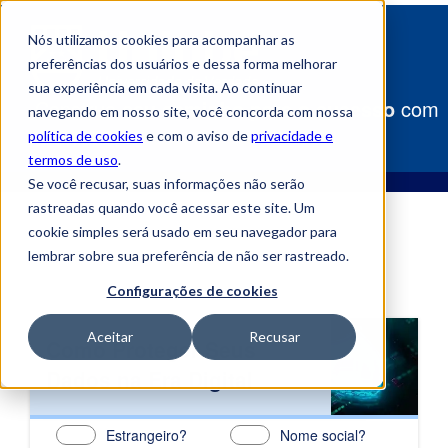
Nós utilizamos cookies para acompanhar as
preferências dos usuários e dessa forma melhorar
sua experiência em cada visita. Ao continuar
Construa
seu caminho para o sucesso
com
navegando em nosso site, você concorda com nossa
a Uniube!
política de cookies
e com o aviso de
privacidade e
termos de uso
.
Se você recusar, suas informações não serão
rastreadas quando você acessar este site. Um
cookie simples será usado em seu navegador para
lembrar sobre sua preferência de não ser rastreado.
Configurações de cookies
Aceitar
Recusar
Como Proteger Seus
Dados na Era Digital
Estrangeiro?
Nome social?