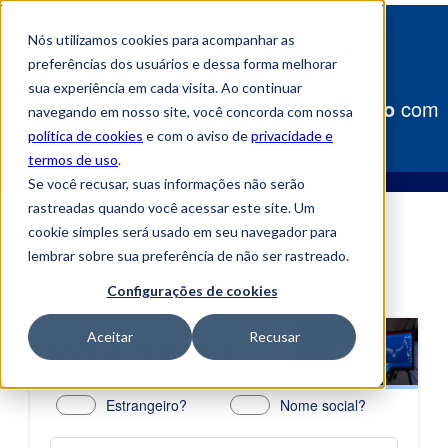
Nós utilizamos cookies para acompanhar as
preferências dos usuários e dessa forma melhorar
sua experiência em cada visita. Ao continuar
Construa
seu caminho para o sucesso
com
navegando em nosso site, você concorda com nossa
a Uniube!
política de cookies
e com o aviso de
privacidade e
termos de uso
.
Se você recusar, suas informações não serão
rastreadas quando você acessar este site. Um
cookie simples será usado em seu navegador para
lembrar sobre sua preferência de não ser rastreado.
Configurações de cookies
Aceitar
Recusar
Análise de Mercado
Estrangeiro?
Nome social?