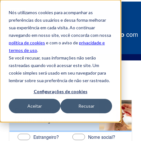
Nós utilizamos cookies para acompanhar as
preferências dos usuários e dessa forma melhorar
sua experiência em cada visita. Ao continuar
Construa
seu caminho para o sucesso
com
navegando em nosso site, você concorda com nossa
a Uniube!
política de cookies
e com o aviso de
privacidade e
termos de uso
.
Se você recusar, suas informações não serão
rastreadas quando você acessar este site. Um
cookie simples será usado em seu navegador para
lembrar sobre sua preferência de não ser rastreado.
Configurações de cookies
Aceitar
Recusar
Cargos, Salários e
Remuneração
Estrangeiro?
Nome social?