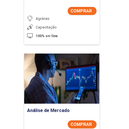
COMPRAR
Gra¿ficos de Controle para Varia¿veis
Agrárias
Capacitação
100% on-line
Gra¿ficos de Controle para Atributos ¿
Itens defeituosos
Análise de Mercado
Detalhes do curso
Comprar Agora
Gra¿ficos de Controle para Atributos ¿
Defeitos
Análise de Mercado
COMPRAR