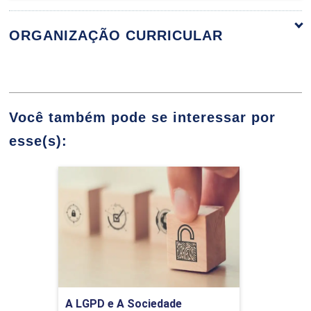
ORGANIZAÇÃO CURRICULAR
CONTROLE ESTATÍSTICO DO PROCESSO
Você também pode se interessar por
esse(s):
Introdução ao Controle Estatístico de
Processo
A LGPD e A Sociedade
Detalhes do curso
Comprar Agora
Causas da Variabilidade
A LGPD e A Sociedade