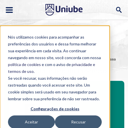
Nós utilizamos cookies para acompanhar as
preferências dos usuários e dessa forma melhorar
sua experiência em cada visita. Ao continuar
navegando em nosso site, você concorda com nossa
Home
>
Cursos
>
EAD
>
>
Controle Estatístico do Processo
política de cookies
e com o aviso de
privacidade e
Controle Estatístico do Processo
termos de uso
.
Se você recusar, suas informações não serão
rastreadas quando você acessar este site. Um
Investimento
cookie simples será usado em seu navegador para
lembrar sobre sua preferência de não ser rastreado.
Configurações de cookies
Aceitar
Recusar
Boleto bancário / PIX