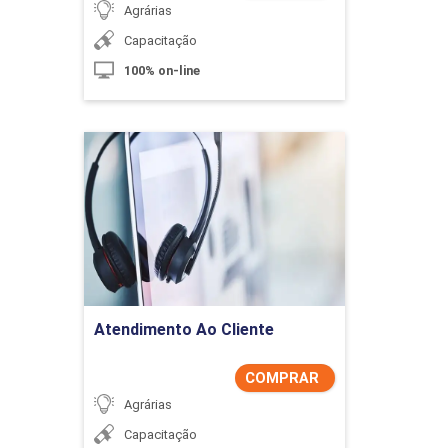
Agrárias
Gráfico de somas acumuladas (CUSUM)
Capacitação
100% on-line
Atendimento Ao Cliente
Outros tipos de gráficos de controle
Detalhes do curso
Comprar Agora
Seleção do tipo de gráfico de controle
Atendimento Ao Cliente
COMPRAR
Agrárias
Aleatoriedade e testes de normalidade
Capacitação