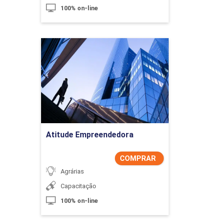
100% on-line
Estabilidade e Capacidade de Processo
Atitude Empreendedora
Detalhes do curso
Comprar Agora
Poder de detecção
Atitude Empreendedora
COMPRAR
Agrárias
Aplicações práticas no controle
Capacitação
100% on-line