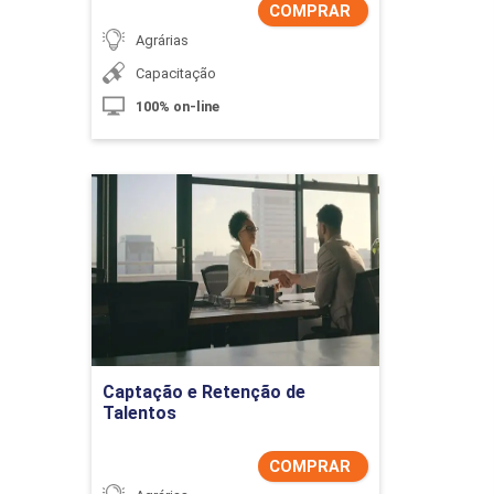
COMPRAR
Agrárias
mento e análises dos dados gráficos e descritivos
Capacitação
tica
100% on-line
Captação e Retenção de
Talentos
Detalhes do curso
Comprar Agora
Captação e Retenção de
Talentos
COMPRAR