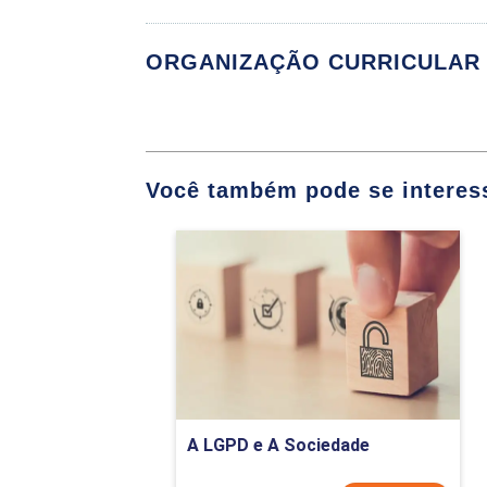
ORGANIZAÇÃO CURRICULAR
F
Você também pode se interess
Cartografia: estu
A LGPD e A Sociedade
Cartografia: estu
Detalhes do curso
Cartografia: est
Comprar Agora
Cartografia: inte
SIG: separação do
A LGPD e A Sociedade
SIG: aquisição d