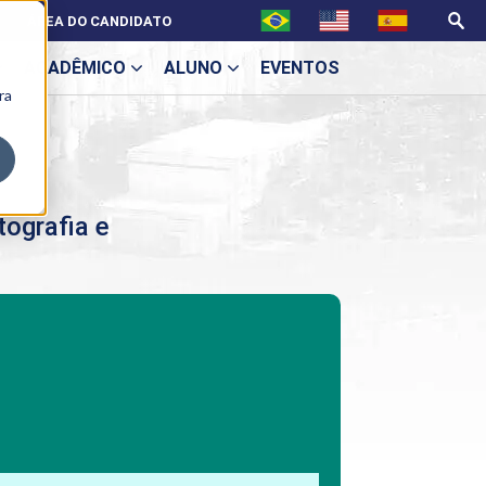
ÁREA DO CANDIDATO
ACADÊMICO
ALUNO
EVENTOS
ra
U
ografia e
ecne
ES