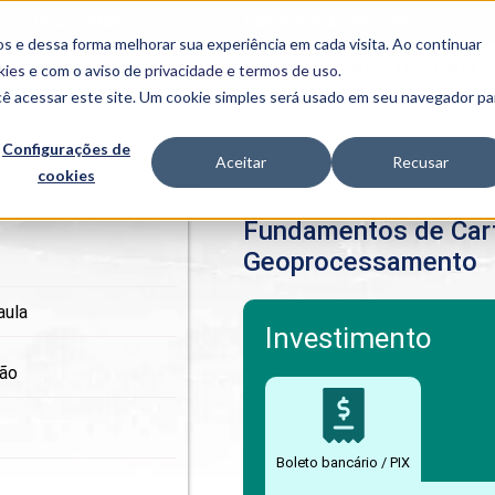
FALE CONOSCO
CONVÊNIOS E PARCERIAS
s e dessa forma melhorar sua experiência em cada visita. Ao continuar
BENEFÍCIOS
INSTITUCIONAL
kies
e com o aviso de
privacidade e termos de uso
.
cê acessar este site. Um cookie simples será usado em seu navegador pa
Programas
Acadêmicos
Configurações de
Aceitar
Recusar
cookies
PIBID
MPH
tografia e Geoprocessamento
PIAC
Fundamentos de Cart
PROEST
Geoprocessamento
PAE
Unit
PIME
aula
Programas de
Investimento
Pesquisa e
ção
Extensão
NIT
Boleto bancário / PIX
PRO