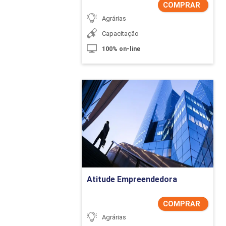
COMPRAR
Agrárias
SIG: pré-processa
Capacitação
SIG: aplicação prá
100% on-line
Atitude Empreendedora
Detalhes do curso
Comprar Agora
Atitude Empreendedora
COMPRAR
Agrárias