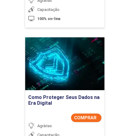
Agrárias
Capacitação
100% on-line
Como Proteger Seus
Dados na Era Digital
Detalhes do curso
Comprar Agora
Como Proteger Seus Dados na
Era Digital
COMPRAR
Agrárias
Capacitação