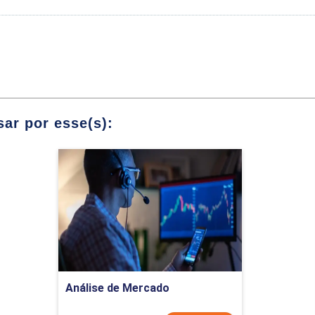
UNDAMENTO DE CARTOGRAFIA E GEOPROCESSAMEN
Módulos
ar por esse(s):
do sobre a elaboração da base cartográfica
Análise de Mercado
do sobre o sistema de referência
Detalhes do curso
udos sobre o sistema de projeção
Comprar Agora
rpretação e estudos da base cartográfica
s níveis temáticos, gráficos e descritivos
Análise de Mercado
os dados