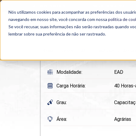
OUTROS PORTAIS
SEJA PARCEIRO
Nós utilizamos cookies para acompanhar as preferências dos usuário
SEMIPRESENCIAL
PRESENCIAL
EAD
navegando em nosso site, você concorda com nossa
política de coo
Se você recusar, suas informações não serão rastreadas quando vo
lembrar sobre sua preferência de não ser rastreado.
Home
>
Cursos
>
EAD
>
>
Fundamentos de Car
Modalidade:
EAD
Carga Horária:
40 Horas-
Grau:
Capacita
Área:
Agrárias