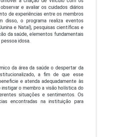
promover a criação de vínculo com os
PEPE
 observar e avaliar os cuidados diários
ED
ento de experiências entre os membros
ém disso, o programa realiza eventos
unina e Natal), pesquisas científicas e
oção da saúde, elementos fundamentais
 pessoa idosa.
êmico da área da saúde o despertar da
titucionalizado, a fim de que esse
beneficie e atenda adequadamente às
instigar o membro a visão holística do
ferentes situações e sentimentos. Os
as encontradas na instituição para