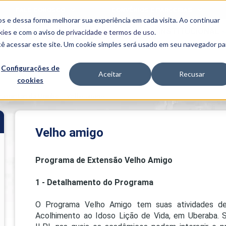
FALE CONOSCO
CONVÊNIOS E PARCERIAS
s e dessa forma melhorar sua experiência em cada visita. Ao continuar
BENEFÍCIOS
INSTITUCIONAL
kies
e com o aviso de
privacidade e termos de uso
.
cê acessar este site. Um cookie simples será usado em seu navegador pa
Programas
Acadêmicos
Configurações de
Aceitar
Recusar
cookies
PIBID
MPH
PIAC
ionistas da Uniube
>
Velho amigo
PROEST
PAE
Unit
Velho amigo
PIME
Programas de
Programa de Extensão Velho Amigo
Pesquisa e
Extensão
1 - Detalhamento do Programa
NIT
O Programa Velho Amigo tem suas atividades de
Acolhimento ao Idoso Lição de Vida, em Uberaba. S
PRO