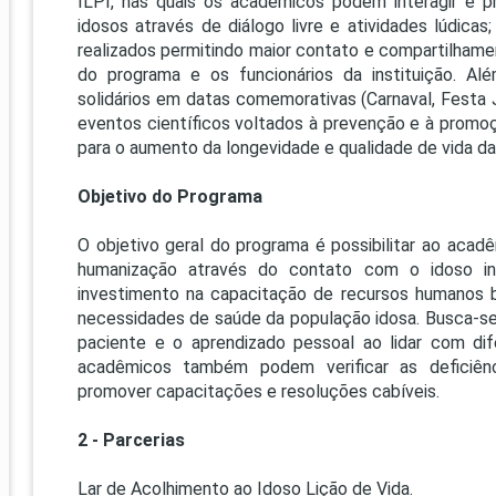
ILPI, nas quais os acadêmicos podem interagir e 
PRO
idosos através de diálogo livre e atividades lúdicas;
PRO
realizados permitindo maior contato e compartilham
do programa e os funcionários da instituição. Al
solidários em datas comemorativas (Carnaval, Festa J
eventos científicos voltados à prevenção e à prom
para o aumento da longevidade e qualidade de vida da
Objetivo do Programa
O objetivo geral do programa é possibilitar ao acad
humanização através do contato com o idoso ins
investimento na capacitação de recursos humanos 
necessidades de saúde da população idosa. Busca-se 
paciente e o aprendizado pessoal ao lidar com di
acadêmicos também podem verificar as deficiênci
promover capacitações e resoluções cabíveis.
2 - Parcerias
Lar de Acolhimento ao Idoso Lição de Vida.