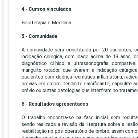
4 - Cursos vinculados
Fisioterapia e Medicina
5 - Comunidade
A comunidade será constituída por 20 pacientes, 
indicação cirúrgica, com idade acima de 18 anos,
diagnóstico clínico e ultrassonografia compatí
manguito rotador, que tiverem a indicação cirúrgic
pacientes com doença reumática inflamatória, radiculo
prévias em ombro, tendinite calcificante, capsulite a
prévio ou outras patologias que interfiram no tratame
6 - Resultados apresentados
O trabalho encontra-se na fase inicial, sem resul
sendo realizada a revisão da literatura sobre a les
reabilitação no pós-operatório de ombro, assim como 
domiciliar contendo os exercícios específicos para ca