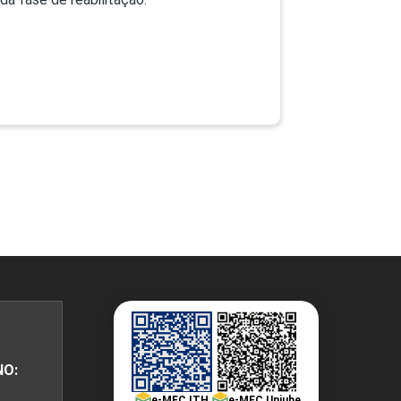
NO:
e-MEC ITH
e-MEC Uniube