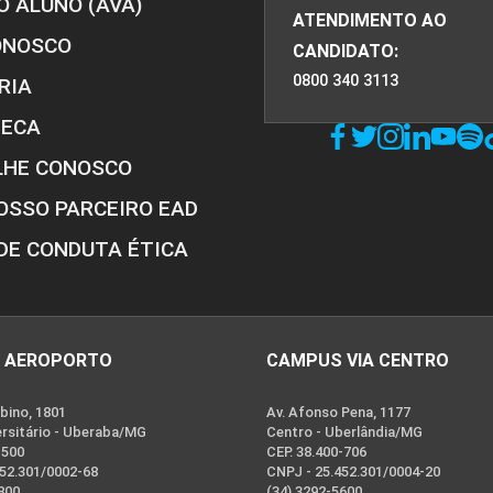
O ALUNO (AVA)
ATENDIMENTO AO
ONOSCO
CANDIDATO:
0800 340 3113
RIA
TECA
LHE CONOSCO
OSSO PARCEIRO EAD
DE CONDUTA ÉTICA
 AEROPORTO
CAMPUS VIA CENTRO
bino, 1801
Av. Afonso Pena, 1177
ersitário - Uberaba/MG
Centro - Uberlândia/MG
-500
CEP. 38.400-706
452.301/0002-68
CNPJ - 25.452.301/0004-20
800
(34) 3292-5600