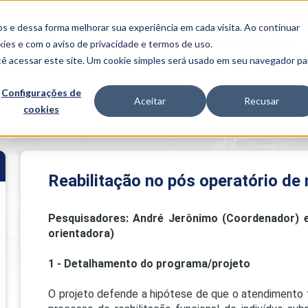
FALE CONOSCO
CONVÊNIOS E PARCERIAS
s e dessa forma melhorar sua experiência em cada visita. Ao continuar
BENEFÍCIOS
INSTITUCIONAL
kies
e com o aviso de
privacidade e termos de uso
.
cê acessar este site. Um cookie simples será usado em seu navegador pa
Programas
Acadêmicos
Configurações de
Aceitar
Recusar
cookies
PIBID
MPH
PIAC
ionistas da Uniube
>
Reabilitação no pós operatório de manguito rotado
PROEST
PAE
Unit
Reabilitação no pós operatório de
PIME
Programas de
Pesquisadores: André Jerônimo (Coordenador) 
Pesquisa e
Extensão
orientadora)
NIT
1 - Detalhamento do programa/projeto
O projeto defende a hipótese de que o atendimento fi
PRO