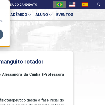
ÁREA DO CANDIDATO
ACADÊMICO
ALUNO
EVENTOS
ra
U
r
ecne
 manguito rotador
e Alessandra da Cunha (Professora
sioterapêutico desde a fase inicial do
ES