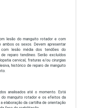
com lesão do manguito rotador e com
 de ambos os sexos. Devem apresentar
vel com lesão média dos tendões do
a de reparo tendíneo. Serão excluídos
patia cervical, fraturas e/ou cirurgias
desiva, histórico de reparo de manguito
nto.
tados analisados até o momento. Está
ão do manquito rotador e os efeitos da
a elaboração da cartilha de orientação
da fase de reabilitação.