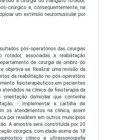
metido a cirurgia do manguito rotador,
PEPE
 pós-cirúrgico e, consequentemente, na
ED
ropiciar um estímulo neuromuscular por
sultados pós-operatórios das cirurgias
 rotador, associadas a reabilitação
 departamento de cirurgia de ombro do
te objetiva-se: Realizar uma revisão da
eitos da reabilitação no pós-operatório
dimento fisioterapêuticos em pacientes
 atendidos na clínica de fisioterapia da
e orientação domiciliar que contenha
itação; - Implementar a cartilha de
zam os atendimentos na clínica, assim
ica por residirem em outros municípios
ção. A amostra será constituída por 20
ação cirúrgica, com idade acima de 18
nóstico clínico e ultrassonografia