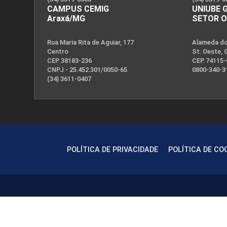
CAMPUS CEMIG
UNIUBE 
Araxá/MG
SETOR 
Rua Maria Rita de Aguiar, 177
Alameda dos
Centro
St. Oeste, 
CEP. 38183-236
CEP. 74115
CNPJ - 25.452.301/0050-65
0800-340-3
(34) 3611-0407
POLÍTICA DE PRIVACIDADE
POLÍTICA DE CO