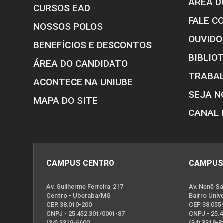
ÁREA D
CURSOS EAD
FALE C
NOSSOS POLOS
OUVIDO
BENEFÍCIOS E DESCONTOS
BIBLIO
ÁREA DO CANDIDATO
TRABA
ACONTECE NA UNIUBE
SEJA N
MAPA DO SITE
CANAL 
CAMPUS CENTRO
CAMPUS
Av. Guilherme Ferreira, 217
Av. Nenê Sa
Centro - Uberaba/MG
Bairro Univ
CEP. 38.010-200
CEP. 38.055
CNPJ - 25.452.301/0001-87
CNPJ - 25.
(34) 3319-6600
(34) 3319-8