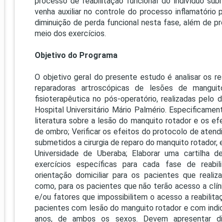
processo de reabilitação funcional do indivíduo sub
PRO
venha auxiliar no controle do processo inflamatório
PRO
diminuição de perda funcional nesta fase, além de p
meio dos exercícios.
Objetivo do Programa
O objetivo geral do presente estudo é analisar os re
reparadoras artroscópicas de lesões de manguito
fisioterapêutica no pós-operatório, realizadas pelo
Hospital Universitário Mário Palmério. Especificamen
literatura sobre a lesão do manquito rotador e os ef
de ombro; Verificar os efeitos do protocolo de aten
submetidos a cirurgia de reparo do manquito rotador, e
Universidade de Uberaba; Elaborar uma cartilha d
exercícios específicas para cada fase de reabil
orientação domiciliar para os pacientes que reali
como, para os pacientes que não terão acesso a clín
e/ou fatores que impossibilitem o acesso a reabilita
pacientes com lesão do manguito rotador e com indic
anos, de ambos os sexos. Devem apresentar diag