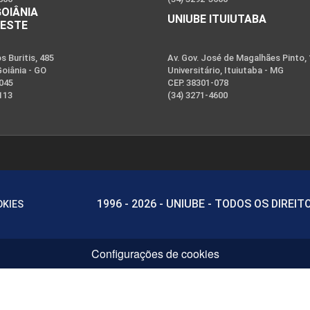
GOIÂNIA
UNIUBE ITUIUTABA
OESTE
 Buritis, 485
Av. Gov. José de Magalhães Pinto,
Goiânia - GO
Universitário, Ituiutaba - MG
-045
CEP. 38301-078
113
(34) 3271-4600
1996 - 2026 - UNIUBE - TODOS OS DIREI
OKIES
Configurações de cookies