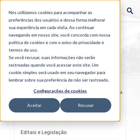
Nós utilizamos cookies para acompanhar as
preferências dos usuários e dessa forma melhorar
sua experiência em cada visita. Ao continuar
navegando em nosso site, você concorda com nossa
política de cookies
e com o aviso de
privacidade e
termos de uso
.
Se você recusar, suas informações não serão
rastreadas quando você acessar este site. Um
cookie simples será usado em seu navegador para
lembrar sobre sua preferência de não ser rastreado.
Home
>
Extensão
>
Programas e Projetos
Configurações de cookies
Extensionistas da Uniube
>
Atlas Fotográfico Digital de
Anatomia Humana
Aceitar
Recusar
Editais e Legislação